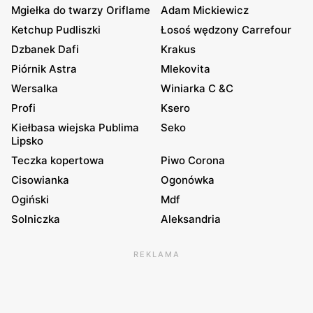
Mgiełka do twarzy Oriflame
Adam Mickiewicz
Ketchup Pudliszki
Łosoś wędzony Carrefour
Dzbanek Dafi
Krakus
Piórnik Astra
Mlekovita
Wersalka
Winiarka C &C
Profi
Ksero
Kiełbasa wiejska Publima
Seko
Lipsko
Teczka kopertowa
Piwo Corona
Cisowianka
Ogonówka
Ogiński
Mdf
Solniczka
Aleksandria
REKLAMA