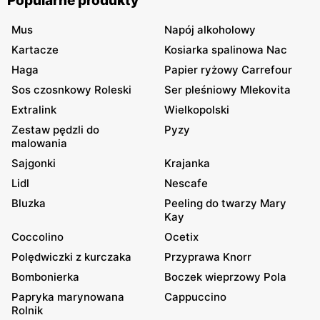
Popularne produkty
Mus
Napój alkoholowy
Kartacze
Kosiarka spalinowa Nac
Haga
Papier ryżowy Carrefour
Sos czosnkowy Roleski
Ser pleśniowy Mlekovita
Extralink
Wielkopolski
Zestaw pędzli do
Pyzy
malowania
Sajgonki
Krajanka
Lidl
Nescafe
Bluzka
Peeling do twarzy Mary
Kay
Coccolino
Ocetix
Polędwiczki z kurczaka
Przyprawa Knorr
Bombonierka
Boczek wieprzowy Pola
Papryka marynowana
Cappuccino
Rolnik