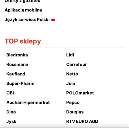
Oferty z gazetek
Aplikacja mobilna
Język serwisu: Polski
TOP sklepy
Biedronka
Lidl
Rossmann
Carrefour
Kaufland
Netto
Super-Pharm
Jula
OBI
POLOmarket
Auchan Hipermarket
Pepco
Dino
Douglas
Jysk
RTV EURO AGD