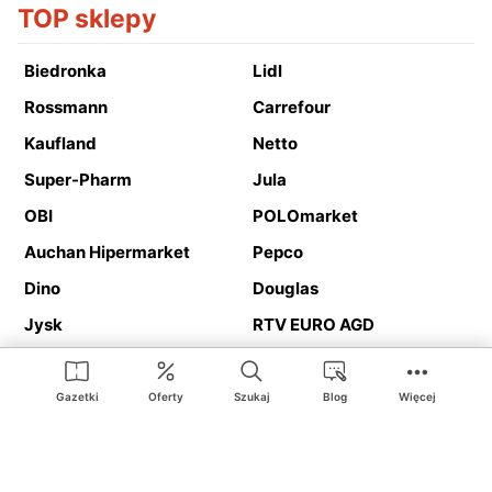
TOP sklepy
Biedronka
Lidl
Rossmann
Carrefour
Kaufland
Netto
Super-Pharm
Jula
OBI
POLOmarket
Auchan Hipermarket
Pepco
Dino
Douglas
Jysk
RTV EURO AGD
Action
Media Expert
Deichmann
Media Markt
Gazetki
Oferty
Szukaj
Blog
Więcej
Ding.pl to serwis internetowy prezentujący
gazetki promocyjne
oraz
katalogi
sklepów i dużych sieci handlowych. Dzięki