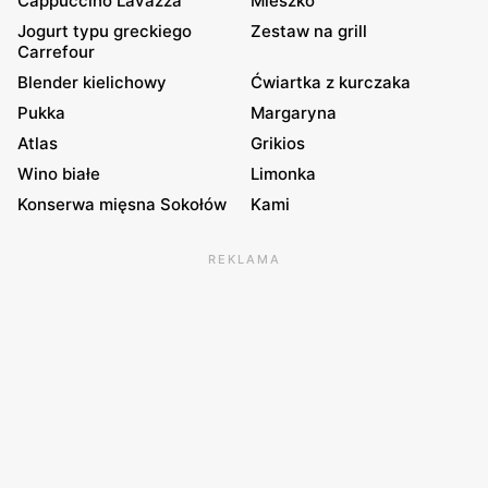
Cappuccino Lavazza
Mieszko
Jogurt typu greckiego
Zestaw na grill
Carrefour
Blender kielichowy
Ćwiartka z kurczaka
Pukka
Margaryna
Atlas
Grikios
Wino białe
Limonka
Konserwa mięsna Sokołów
Kami
REKLAMA