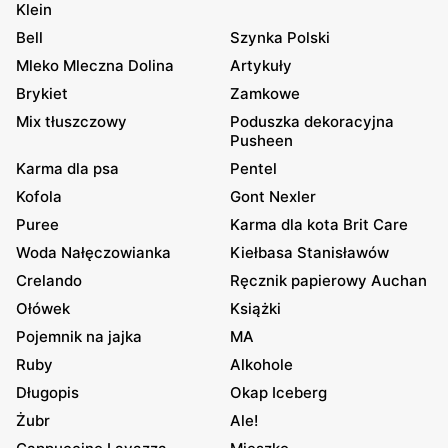
Klein
Bell
Szynka Polski
Mleko Mleczna Dolina
Artykuły
Brykiet
Zamkowe
Mix tłuszczowy
Poduszka dekoracyjna
Pusheen
Karma dla psa
Pentel
Kofola
Gont Nexler
Puree
Karma dla kota Brit Care
Woda Nałęczowianka
Kiełbasa Stanisławów
Crelando
Ręcznik papierowy Auchan
Ołówek
Książki
Pojemnik na jajka
MA
Ruby
Alkohole
Długopis
Okap Iceberg
Żubr
Ale!