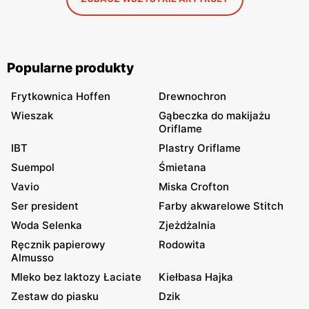
Popularne produkty
Frytkownica Hoffen
Drewnochron
Wieszak
Gąbeczka do makijażu
Oriflame
IBT
Plastry Oriflame
Suempol
Śmietana
Vavio
Miska Crofton
Ser president
Farby akwarelowe Stitch
Woda Selenka
Zjeżdżalnia
Ręcznik papierowy
Rodowita
Almusso
Mleko bez laktozy Łaciate
Kiełbasa Hajka
Zestaw do piasku
Dzik