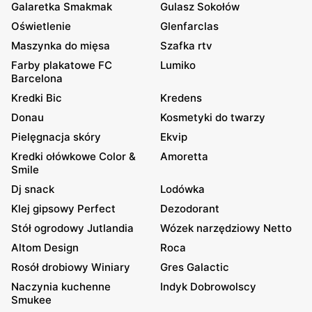
Galaretka Smakmak
Gulasz Sokołów
Oświetlenie
Glenfarclas
Maszynka do mięsa
Szafka rtv
Farby plakatowe FC
Lumiko
Barcelona
Kredki Bic
Kredens
Donau
Kosmetyki do twarzy
Pielęgnacja skóry
Ekvip
Kredki ołówkowe Color &
Amoretta
Smile
Dj snack
Lodówka
Klej gipsowy Perfect
Dezodorant
Stół ogrodowy Jutlandia
Wózek narzędziowy Netto
Altom Design
Roca
Rosół drobiowy Winiary
Gres Galactic
Naczynia kuchenne
Indyk Dobrowolscy
Smukee