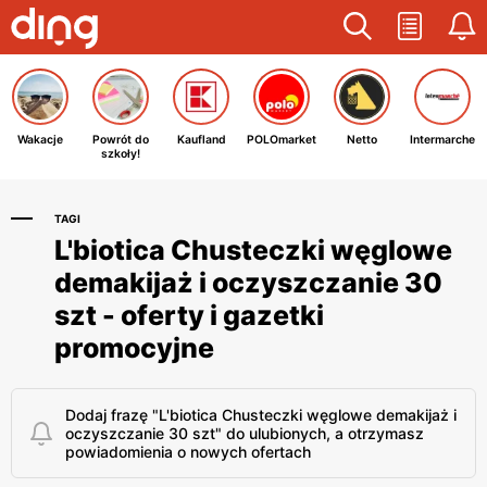
Wakacje
Powrót do
Kaufland
POLOmarket
Netto
Intermarche
szkoły!
TAGI
L'biotica Chusteczki węglowe
demakijaż i oczyszczanie 30
szt - oferty i gazetki
promocyjne
Dodaj frazę "L'biotica Chusteczki węglowe demakijaż i
oczyszczanie 30 szt" do ulubionych, a otrzymasz
powiadomienia o nowych ofertach