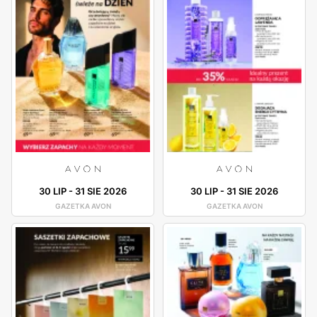
30 LIP
-
31 SIE 2026
30 LIP
-
31 SIE 2026
GAZETKA AVON
GAZETKA AVON