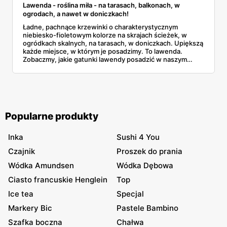
Lawenda - roślina miła - na tarasach, balkonach, w
ogrodach, a nawet w doniczkach!
Ładne, pachnące krzewinki o charakterystycznym
niebiesko-fioletowym kolorze na skrajach ścieżek, w
ogródkach skalnych, na tarasach, w doniczkach. Upiększą
każde miejsce, w którym je posadzimy. To lawenda.
Zobaczmy, jakie gatunki lawendy posadzić w naszym
ogrodzie i jak o nie zadbać.
Popularne produkty
Inka
Sushi 4 You
Czajnik
Proszek do prania
Wódka Amundsen
Wódka Dębowa
Ciasto francuskie Henglein
Top
Ice tea
Specjal
Markery Bic
Pastele Bambino
Szafka boczna
Chałwa