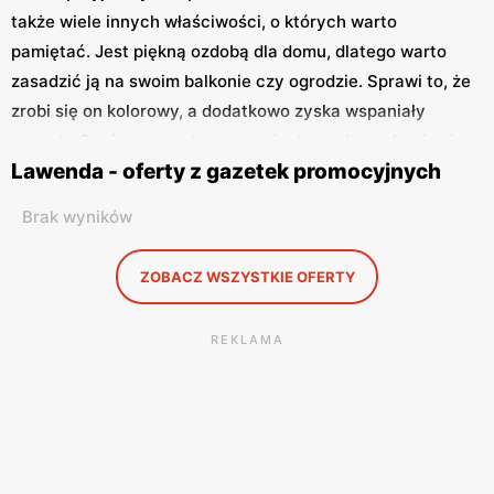
także wiele innych właściwości, o których warto
pamiętać. Jest piękną ozdobą dla domu, dlatego warto
zasadzić ją na swoim balkonie czy ogrodzie. Sprawi to, że
zrobi się on kolorowy, a dodatkowo zyska wspaniały
zapach. Oprócz tego stosowana jest w celu pozbycia się
Lawenda - oferty z gazetek promocyjnych
szkodników takich jak mole spożywcze oraz odzieżowe.
Kilka ususzonych kwiatów
lawendy
na stałe odstraszy
Brak wyników
owady. Nie można zapomnieć o właściwościach
uspokajających lawendy, której zapach działa kojąco na
ZOBACZ WSZYSTKIE OFERTY
ludzki umysł. Ciągle przeszukujemy gazetki promocyjne
w poszukiwaniu produktów w najlepszych cenach.
REKLAMA