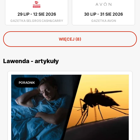
29 LIP
-
12 SIE 2026
30 LIP
-
31 SIE 2026
GAZETKA SELGROS CASH&CARRY
GAZETKA AVON
WIĘCEJ (8)
Lawenda - artykuły
PORADNIK