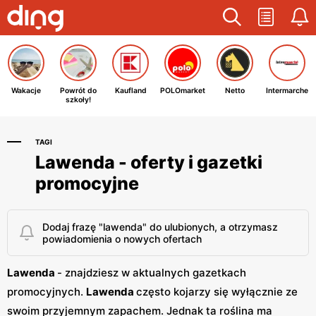
Wakacje
Powrót do
Kaufland
POLOmarket
Netto
Intermarche
szkoły!
TAGI
Lawenda - oferty i gazetki
promocyjne
Dodaj frazę "lawenda" do ulubionych, a otrzymasz
powiadomienia o nowych ofertach
Lawenda
- znajdziesz w aktualnych gazetkach
promocyjnych.
Lawenda
często kojarzy się wyłącznie ze
swoim przyjemnym zapachem. Jednak ta roślina ma