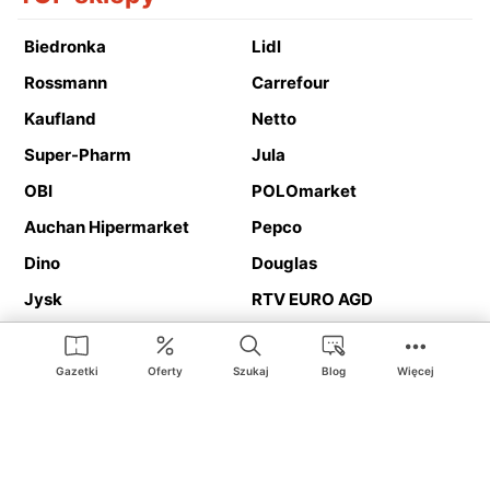
Biedronka
Lidl
Rossmann
Carrefour
Kaufland
Netto
Super-Pharm
Jula
OBI
POLOmarket
Auchan Hipermarket
Pepco
Dino
Douglas
Jysk
RTV EURO AGD
Action
Media Expert
Deichmann
Media Markt
Gazetki
Oferty
Szukaj
Blog
Więcej
Ding.pl to serwis internetowy prezentujący
gazetki promocyjne
oraz
katalogi
sklepów i dużych sieci handlowych. Dzięki
geolokalizacji otrzymasz przede wszystkim oferty sklepów, z
Twojego bliskiego otoczenia. Dodatkowo na stronie znajdziesz