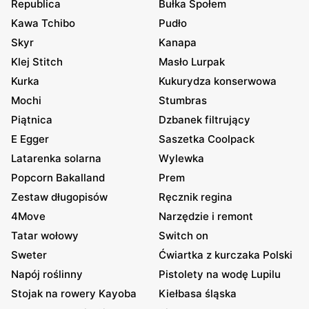
Republica
Bułka Społem
Kawa Tchibo
Pudło
Skyr
Kanapa
Klej Stitch
Masło Lurpak
Kurka
Kukurydza konserwowa
Mochi
Stumbras
Piątnica
Dzbanek filtrujący
E Egger
Saszetka Coolpack
Latarenka solarna
Wylewka
Popcorn Bakalland
Prem
Zestaw długopisów
Ręcznik regina
4Move
Narzędzie i remont
Tatar wołowy
Switch on
Sweter
Ćwiartka z kurczaka Polski
Napój roślinny
Pistolety na wodę Lupilu
Stojak na rowery Kayoba
Kiełbasa śląska