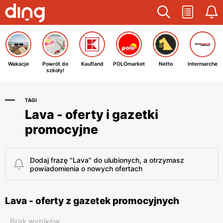
Wakacje
Powrót do
Kaufland
POLOmarket
Netto
Intermarche
szkoły!
TAGI
Lava - oferty i gazetki
promocyjne
Dodaj frazę "Lava" do ulubionych, a otrzymasz
powiadomienia o nowych ofertach
Lava - oferty z gazetek promocyjnych
Brak wyników