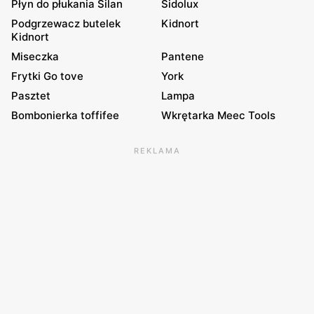
Płyn do płukania Silan
Sidolux
Podgrzewacz butelek
Kidnort
Kidnort
Miseczka
Pantene
Frytki Go tove
York
Pasztet
Lampa
Bombonierka toffifee
Wkrętarka Meec Tools
REKLAMA