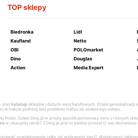
TOP sklepy
Biedronka
Lidl
Kaufland
Netto
OBI
POLOmarket
Dino
Douglas
Action
Media Expert
e
oraz
katalogi
sklepów i dużych sieci handlowych. Dzięki geolokalizacji
c w trakcie podróży bez problemu trafisz do ulubionego sklepu.
łej Polski. Dzięki Ding.pl w prosty sposób porównasz ceny z różnych skl
wa
w okazyjnej cenie? Z Ding.pl jest to bardzo proste! U nas dostanies
stawać powiadomienia tylko od wybranych sieci? Wypatrujesz jakieg