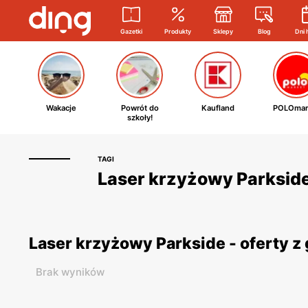
Gazetki
Produkty
Sklepy
Blog
Dni 
Wakacje
Powrót do
Kaufland
POLOmar
szkoły!
TAGI
Laser krzyżowy Parkside 
Laser krzyżowy Parkside - oferty 
Brak wyników