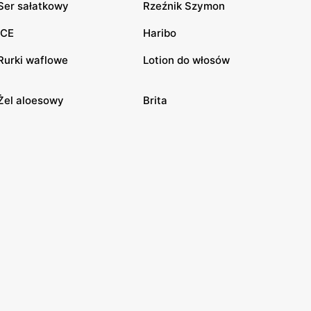
Ser sałatkowy
Rzeźnik Szymon
ICE
Haribo
Rurki waflowe
Lotion do włosów
Żel aloesowy
Brita