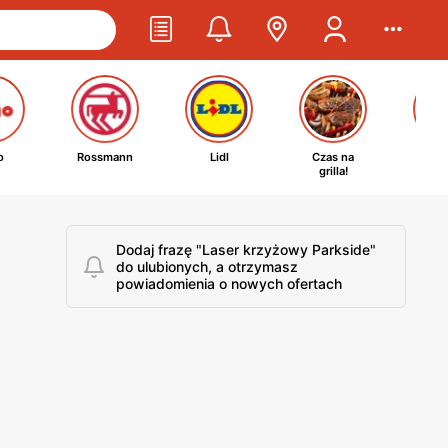
o
Rossmann
Lidl
Czas na
Ta
grilla!
kosm
Dodaj frazę "Laser krzyżowy Parkside"
do ulubionych, a otrzymasz
powiadomienia o nowych ofertach