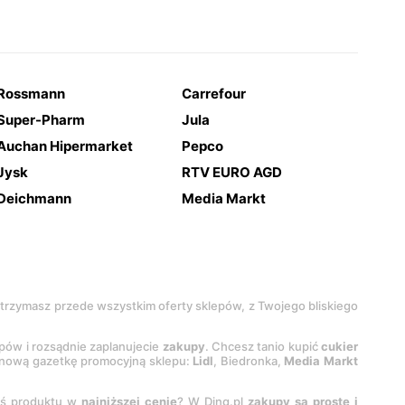
Rossmann
Carrefour
Super-Pharm
Jula
Auchan Hipermarket
Pepco
Jysk
RTV EURO AGD
Deichmann
Media Markt
 otrzymasz przede wszystkim oferty sklepów, z Twojego bliskiego
epów i rozsądnie zaplanujecie
zakupy
. Chcesz tanio kupić
cukier
z nową gazetkę promocyjną sklepu:
Lidl
, Biedronka,
Media Markt
oś produktu w
najniższej cenie
? W Ding.pl
zakupy są proste i