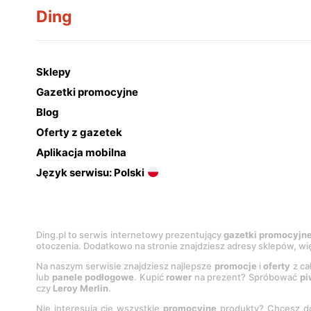
Ding
Sklepy
Gazetki promocyjne
Blog
Oferty z gazetek
Aplikacja mobilna
Język serwisu: Polski
Ding.pl to serwis internetowy prezentujący
gazetki promocyjn
otoczenia. Dodatkowo na stronie znajdziesz adresy sklepów, wię
Na naszym serwisie znajdziesz najlepsze
promocje
i
oferty
z ca
lub
panele podłogowe
. Kupić
rower
na prezent? Spróbować
pi
czy
Leroy Merlin
.
Nie interesują cię wszystkie
promocyjne
produkty? Chcesz do