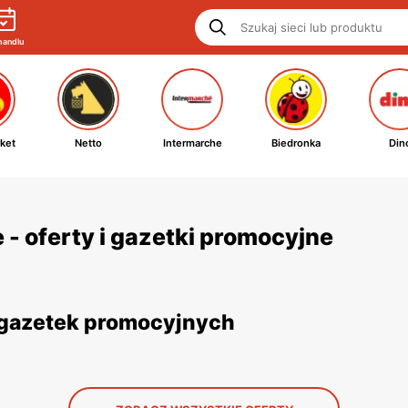
handlu
ket
Netto
Intermarche
Biedronka
Din
- oferty i gazetki promocyjne
z gazetek promocyjnych