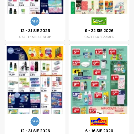
12
-
31 SIE 2026
9
-
22 SIE 2026
GAZETKA BLUE STOP
GAZETKA SEZAMEK
12
-
31 SIE 2026
6
-
16 SIE 2026