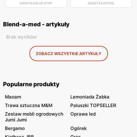
GAZETKA BLUE STOP
GAZETKA HITPOL
Blend-a-med - artykuły
Brak wyników
ZOBACZ WSZYSTKIE ARTYKUŁY
Popularne produkty
Maoam
Lemoniada Żabka
Trawa sztuczna M&M
Paluszki TOPSELLER
Zestaw mebli ogrodowych
Oprawa led
Jumi Jumi
Bergamo
Ogórek
Kiełbasa JBB
Gres