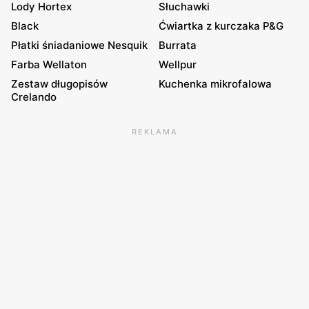
Lody Hortex
Słuchawki
Black
Ćwiartka z kurczaka P&G
Płatki śniadaniowe Nesquik
Burrata
Farba Wellaton
Wellpur
Zestaw długopisów
Kuchenka mikrofalowa
Crelando
REKLAMA