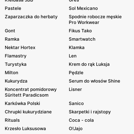
Pastele
Sol Mexicano
Zaparzaczka do herbaty
Spodnie robocze męskie
Pro Workwear
Gont
Fikus Tako
Ramka
Smartwatch
Nektar Hortex
Klamka
Flamastry
Len
Turystyka
Krem do rąk Luksja
Milton
Pędzle
Kukurydza
Serum do włosów Shine
Koncentrat pomidorowy
Lisner
Süritett Paradicsom
Karkówka Polski
Sanico
Chrupki kukurydziane
Skarpetki i rajstopy
Rituals
Coca - cola
Krzesło Luksusowa
O!Jajo