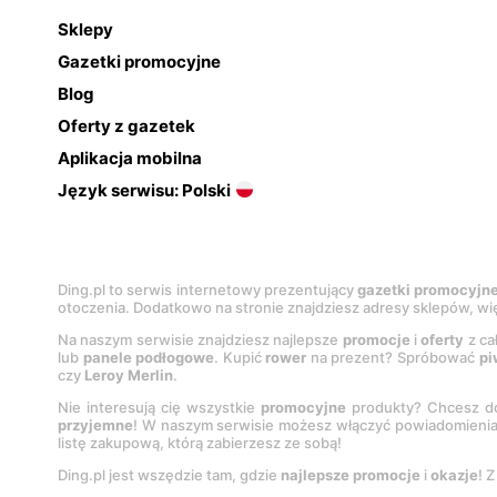
Sklepy
Gazetki promocyjne
Blog
Oferty z gazetek
Aplikacja mobilna
Język serwisu: Polski
Ding.pl to serwis internetowy prezentujący
gazetki promocyjn
otoczenia. Dodatkowo na stronie znajdziesz adresy sklepów, wię
Na naszym serwisie znajdziesz najlepsze
promocje
i
oferty
z ca
lub
panele podłogowe
. Kupić
rower
na prezent? Spróbować
pi
czy
Leroy Merlin
.
Nie interesują cię wszystkie
promocyjne
produkty? Chcesz do
przyjemne
! W naszym serwisie możesz włączyć powiadomieni
listę zakupową, którą zabierzesz ze sobą!
Ding.pl jest wszędzie tam, gdzie
najlepsze promocje
i
okazje
! 