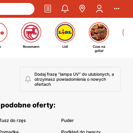
o
Rossmann
Lidl
Czas na
Ta
grilla!
kosm
Dodaj frazę "lampa UV" do ulubionych, a
otrzymasz powiadomienia o nowych
ofertach
 podobne oferty:
Tusz do rzęs
Puder
Pomadka
Podkład do twarzy