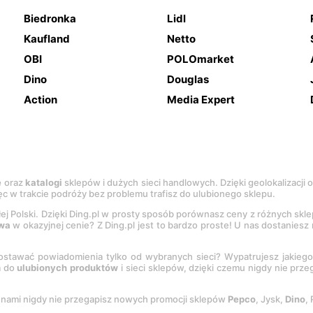
Biedronka
Lidl
Kaufland
Netto
OBI
POLOmarket
Dino
Douglas
Action
Media Expert
e
oraz
katalogi
sklepów i dużych sieci handlowych. Dzięki geolokalizacji
c w trakcie podróży bez problemu trafisz do ulubionego sklepu.
łej Polski. Dzięki Ding.pl w prosty sposób porównasz ceny z różnych skl
wa
w okazyjnej cenie? Z Ding.pl jest to bardzo proste! U nas dostanies
stawać powiadomienia tylko od wybranych sieci? Wypatrujesz jakieg
a do
ulubionych produktów
i sieci sklepów, dzięki czemu nigdy nie prz
Z nami nigdy nie przegapisz nowych promocji sklepów
Pepco
, Jysk,
Dino
,