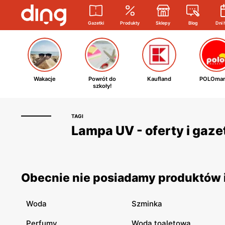
Gazetki
Produkty
Sklepy
Blog
Dni 
Wakacje
Powrót do
Kaufland
POLOmar
szkoły!
TAGI
Lampa UV - oferty i gaz
Obecnie nie posiadamy produktów i
Woda
Szminka
Perfumy
Woda toaletowa