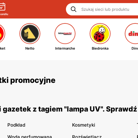
handlu
ket
Netto
Intermarche
Biedronka
Din
etki promocyjne
 gazetek z tagiem "lampa UV". Sprawdź
Podkład
Kosmetyki
Woda perfumowana
Rozświetlacz