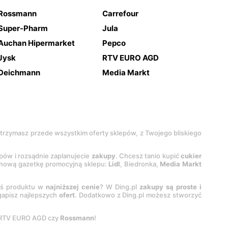
Rossmann
Carrefour
Super-Pharm
Jula
Auchan Hipermarket
Pepco
Jysk
RTV EURO AGD
Deichmann
Media Markt
 otrzymasz przede wszystkim oferty sklepów, z Twojego bliskiego
epów i rozsądnie zaplanujecie
zakupy
. Chcesz tanio kupić
cukier
z nową gazetkę promocyjną sklepu:
Lidl
, Biedronka,
Media Markt
oś produktu w
najniższej cenie
? W Ding.pl
zakupy są proste i
egapisz najlepszych
ofert
. Dodatkowo z Ding.pl możesz stworzyć
 RTV EURO AGD czy
Rossmann
!