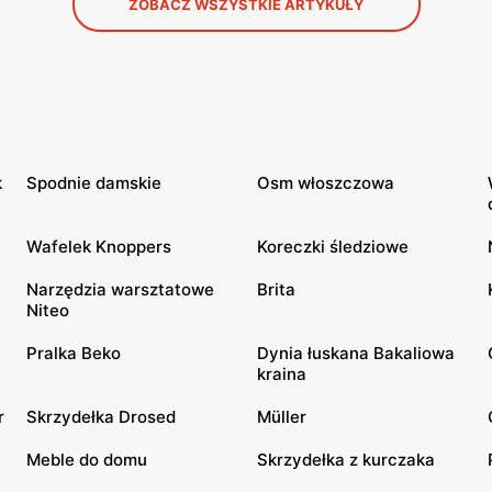
ZOBACZ WSZYSTKIE ARTYKUŁY
k
Spodnie damskie
Osm włoszczowa
Wafelek Knoppers
Koreczki śledziowe
Narzędzia warsztatowe
Brita
Niteo
Pralka Beko
Dynia łuskana Bakaliowa
kraina
r
Skrzydełka Drosed
Müller
Meble do domu
Skrzydełka z kurczaka