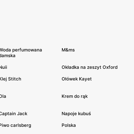
Woda perfumowana
M&ms
damska
Nuii
Okładka na zeszyt Oxford
Klej Stitch
Ołówek Kayet
Ola
Krem do rąk
Captain Jack
Napoje kubuś
Piwo carlsberg
Polska