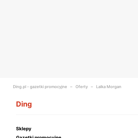
Ding.pl - gazetki promocyjne
Oferty
Lalka Morgan
Ding
Sklepy
Gazetki promocyjne