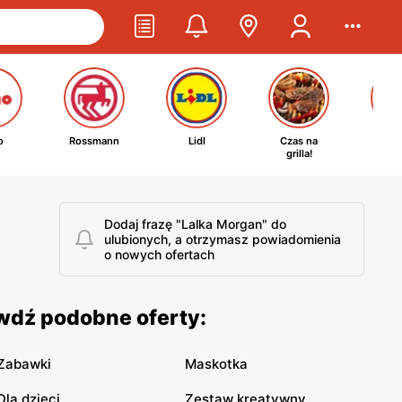
o
Rossmann
Lidl
Czas na
Ta
grilla!
kosm
Dodaj frazę "Lalka Morgan" do
ulubionych, a otrzymasz powiadomienia
o nowych ofertach
awdź podobne oferty:
Zabawki
Maskotka
Dla dzieci
Zestaw kreatywny