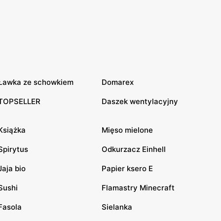
Ławka ze schowkiem
Domarex
TOPSELLER
Daszek wentylacyjny
Książka
Mięso mielone
Spirytus
Odkurzacz Einhell
Jaja bio
Papier ksero E
Sushi
Flamastry Minecraft
Fasola
Sielanka