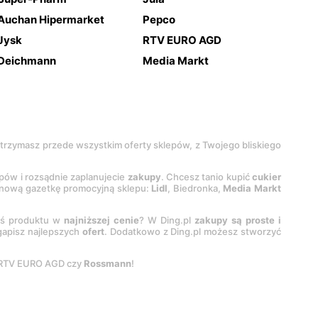
Auchan Hipermarket
Pepco
Jysk
RTV EURO AGD
Deichmann
Media Markt
 otrzymasz przede wszystkim oferty sklepów, z Twojego bliskiego
epów i rozsądnie zaplanujecie
zakupy
. Chcesz tanio kupić
cukier
z nową gazetkę promocyjną sklepu:
Lidl
, Biedronka,
Media Markt
oś produktu w
najniższej cenie
? W Ding.pl
zakupy są proste i
egapisz najlepszych
ofert
. Dodatkowo z Ding.pl możesz stworzyć
 RTV EURO AGD czy
Rossmann
!