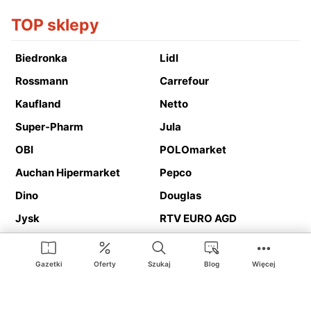
TOP sklepy
Biedronka
Lidl
Rossmann
Carrefour
Kaufland
Netto
Super-Pharm
Jula
OBI
POLOmarket
Auchan Hipermarket
Pepco
Dino
Douglas
Jysk
RTV EURO AGD
Action
Media Expert
Deichmann
Media Markt
Gazetki
Oferty
Szukaj
Blog
Więcej
Ding.pl to serwis internetowy prezentujący
gazetki promocyjne