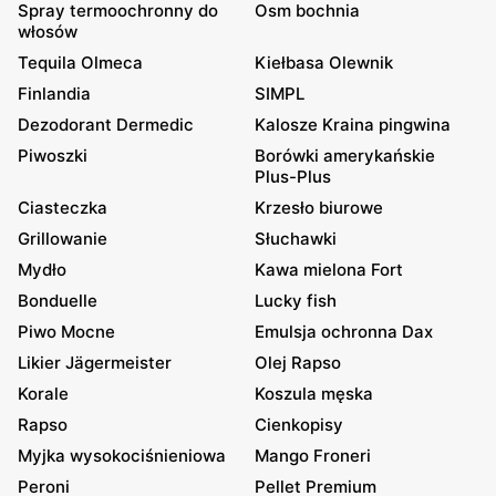
Spray termoochronny do
Osm bochnia
włosów
Tequila Olmeca
Kiełbasa Olewnik
Finlandia
SIMPL
Dezodorant Dermedic
Kalosze Kraina pingwina
Piwoszki
Borówki amerykańskie
Plus-Plus
Ciasteczka
Krzesło biurowe
Grillowanie
Słuchawki
Mydło
Kawa mielona Fort
Bonduelle
Lucky fish
Piwo Mocne
Emulsja ochronna Dax
Likier Jägermeister
Olej Rapso
Korale
Koszula męska
Rapso
Cienkopisy
Myjka wysokociśnieniowa
Mango Froneri
Peroni
Pellet Premium