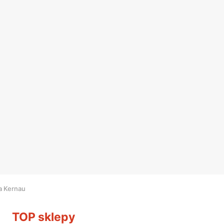
a Kernau
TOP sklepy