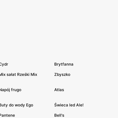
Cydr
Brytfanna
Mix sałat Rześki Mix
Zbyszko
Napój frugo
Atlas
Buty do wody Ego
Świeca led Ale!
Pantene
Bell's