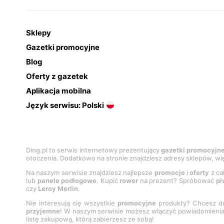
Sklepy
Gazetki promocyjne
Blog
Oferty z gazetek
Aplikacja mobilna
Język serwisu: Polski
Ding.pl to serwis internetowy prezentujący
gazetki promocyjn
otoczenia. Dodatkowo na stronie znajdziesz adresy sklepów, wię
Na naszym serwisie znajdziesz najlepsze
promocje
i
oferty
z ca
lub
panele podłogowe
. Kupić
rower
na prezent? Spróbować
pi
czy
Leroy Merlin
.
Nie interesują cię wszystkie
promocyjne
produkty? Chcesz do
przyjemne
! W naszym serwisie możesz włączyć powiadomieni
listę zakupową, którą zabierzesz ze sobą!