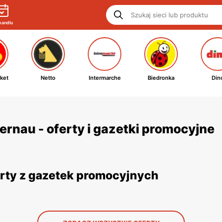
handlu
ket
Netto
Intermarche
Biedronka
Din
rnau - oferty i gazetki promocyjne
erty z gazetek promocyjnych