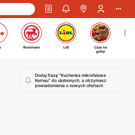
o
Rossmann
Lidl
Czas na
Ta
grilla!
kosm
Dodaj frazę "Kuchenka mikrofalowa
Kernau" do ulubionych, a otrzymasz
powiadomienia o nowych ofertach