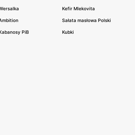
Wersalka
Kefir Mlekovita
Ambition
Sałata masłowa Polski
Kabanosy PiB
Kubki