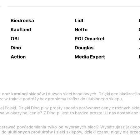
Biedronka
Lidl
Kaufland
Netto
OBI
POLOmarket
Dino
Douglas
Action
Media Expert
e
oraz
katalogi
sklepów i dużych sieci handlowych. Dzięki geolokalizacji
c w trakcie podróży bez problemu trafisz do ulubionego sklepu.
łej Polski. Dzięki Ding.pl w prosty sposób porównasz ceny z różnych skl
wa
w okazyjnej cenie? Z Ding.pl jest to bardzo proste! U nas dostanies
stawać powiadomienia tylko od wybranych sieci? Wypatrujesz jakieg
a do
ulubionych produktów
i sieci sklepów, dzięki czemu nigdy nie prz