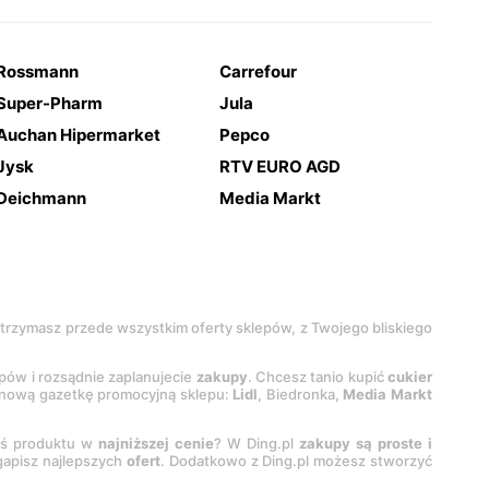
Rossmann
Carrefour
Super-Pharm
Jula
Auchan Hipermarket
Pepco
Jysk
RTV EURO AGD
Deichmann
Media Markt
 otrzymasz przede wszystkim oferty sklepów, z Twojego bliskiego
epów i rozsądnie zaplanujecie
zakupy
. Chcesz tanio kupić
cukier
z nową gazetkę promocyjną sklepu:
Lidl
, Biedronka,
Media Markt
oś produktu w
najniższej cenie
? W Ding.pl
zakupy są proste i
egapisz najlepszych
ofert
. Dodatkowo z Ding.pl możesz stworzyć