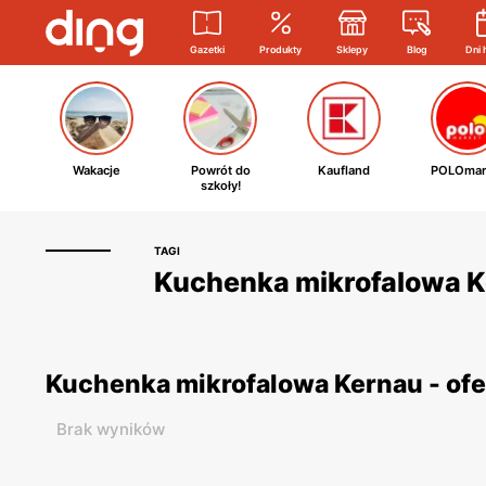
Gazetki
Produkty
Sklepy
Blog
Dni 
Wakacje
Powrót do
Kaufland
POLOmar
szkoły!
TAGI
Kuchenka mikrofalowa Ke
Kuchenka mikrofalowa Kernau - of
Brak wyników