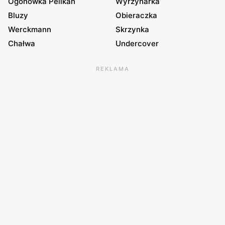
Ogonówka Pelikan
Wyrzynarka
Bluzy
Obieraczka
Werckmann
Skrzynka
Chałwa
Undercover
REKLAMA