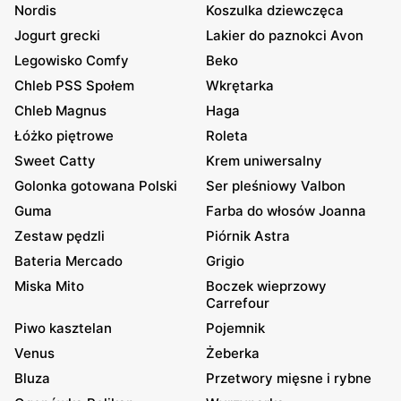
Nordis
Koszulka dziewczęca
Jogurt grecki
Lakier do paznokci Avon
Legowisko Comfy
Beko
Chleb PSS Społem
Wkrętarka
Chleb Magnus
Haga
Łóżko piętrowe
Roleta
Sweet Catty
Krem uniwersalny
Golonka gotowana Polski
Ser pleśniowy Valbon
Guma
Farba do włosów Joanna
Zestaw pędzli
Piórnik Astra
Bateria Mercado
Grigio
Miska Mito
Boczek wieprzowy
Carrefour
Piwo kasztelan
Pojemnik
Venus
Żeberka
Bluza
Przetwory mięsne i rybne