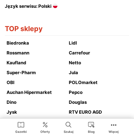
Język serwisu: Polski
TOP sklepy
Biedronka
Lidl
Rossmann
Carrefour
Kaufland
Netto
Super-Pharm
Jula
OBI
POLOmarket
Auchan Hipermarket
Pepco
Dino
Douglas
Jysk
RTV EURO AGD
Action
Media Expert
Deichmann
Media Markt
Gazetki
Oferty
Szukaj
Blog
Więcej