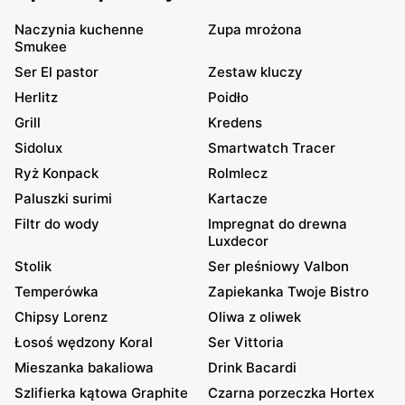
Naczynia kuchenne
Zupa mrożona
Smukee
Ser El pastor
Zestaw kluczy
Herlitz
Poidło
Grill
Kredens
Sidolux
Smartwatch Tracer
Ryż Konpack
Rolmlecz
Paluszki surimi
Kartacze
Filtr do wody
Impregnat do drewna
Luxdecor
Stolik
Ser pleśniowy Valbon
Temperówka
Zapiekanka Twoje Bistro
Chipsy Lorenz
Oliwa z oliwek
Łosoś wędzony Koral
Ser Vittoria
Mieszanka bakaliowa
Drink Bacardi
Szlifierka kątowa Graphite
Czarna porzeczka Hortex