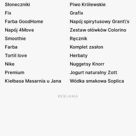
Słoneczniki
Piwo Królewskie
Fix
Grafix
Farba GoodHome
Napój spirytusowy Grant\'s
Napój 4Move
Zestaw ołówków Colorino
Smoothie
Ręcznik
Farba
Komplet zasłon
Tortil love
Herbaty
Nike
Nuggetsy Knorr
Premium
Jogurt naturalny Zott
Kiełbasa Masarnia u Jana
Wódka smakowa Soplica
REKLAMA