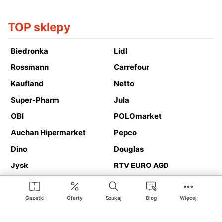
TOP sklepy
Biedronka
Lidl
Rossmann
Carrefour
Kaufland
Netto
Super-Pharm
Jula
OBI
POLOmarket
Auchan Hipermarket
Pepco
Dino
Douglas
Jysk
RTV EURO AGD
Action
Media Expert
Deichmann
Media Markt
Gazetki
Oferty
Szukaj
Blog
Więcej