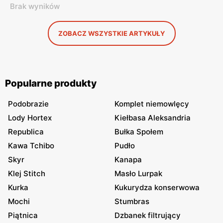
Brak wyników
ZOBACZ WSZYSTKIE ARTYKUŁY
Popularne produkty
Podobrazie
Komplet niemowlęcy
Lody Hortex
Kiełbasa Aleksandria
Republica
Bułka Społem
Kawa Tchibo
Pudło
Skyr
Kanapa
Klej Stitch
Masło Lurpak
Kurka
Kukurydza konserwowa
Mochi
Stumbras
Piątnica
Dzbanek filtrujący