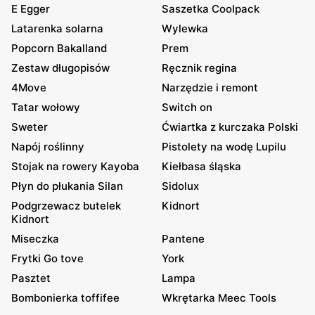
E Egger
Saszetka Coolpack
Latarenka solarna
Wylewka
Popcorn Bakalland
Prem
Zestaw długopisów
Ręcznik regina
4Move
Narzędzie i remont
Tatar wołowy
Switch on
Sweter
Ćwiartka z kurczaka Polski
Napój roślinny
Pistolety na wodę Lupilu
Stojak na rowery Kayoba
Kiełbasa śląska
Płyn do płukania Silan
Sidolux
Podgrzewacz butelek
Kidnort
Kidnort
Miseczka
Pantene
Frytki Go tove
York
Pasztet
Lampa
Bombonierka toffifee
Wkrętarka Meec Tools