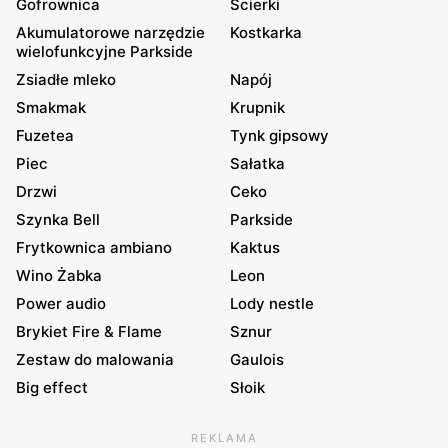
Gofrownica
Ścierki
Akumulatorowe narzędzie
Kostkarka
wielofunkcyjne Parkside
Zsiadłe mleko
Napój
Smakmak
Krupnik
Fuzetea
Tynk gipsowy
Piec
Sałatka
Drzwi
Ceko
Szynka Bell
Parkside
Frytkownica ambiano
Kaktus
Wino Żabka
Leon
Power audio
Lody nestle
Brykiet Fire & Flame
Sznur
Zestaw do malowania
Gaulois
Big effect
Słoik
REKLAMA