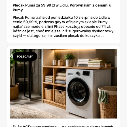
Plecak Puma za 59,99 zł w Lidlu. Porównałam z cenami u
Pumy
Plecak Puma trafia od poniedziałku 10 sierpnia do Lidla w
cenie 59,99 zł, podczas gdy w oficjalnym sklepie Pumy
najtańsze modele z linii Phase kosztują obecnie od 74 zł.
Różnica jest, choć mniejsza, niż sugerowałby dyskontowy
szyld — dlatego zanim rzuciłam plecak do koszyka,
rozłożyłam ceny na czynniki pierwsze. Poniżej cała
rozpiska: co dokładnie sprzedaje Lidl, ile kosztują
odpowiedniki u producenta i komu ten zakup naprawdę
się opłaci.
POLECAMY
Duże AGD w promocjach — co znalazłam w sierpniowych