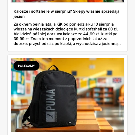
Kalosze i softshelle w sierpniu? Sklepy właśnie sprzedają
jesień
Za oknem pełnia lata, a KiK od poniedziałku 10 sierpnia
wiesza na wieszakach dziecięce kurtki softshell za 60 zł,
Aldi dzień później dorzuca kalosze za 44,99 zł i kurtki po
39,99 zł. Znam ten moment z poprzednich lat aż za
dobrze: przychodzisz po klapki, a wychodzisz z jesienną
garderobą dla całej rodziny. Sprawdziłam, co dokładnie
pojawi się w gazetkach w przyszłym tygodniu i czy jest
sens kupować jesień, zanim skończą się wakacje.
POLECAMY