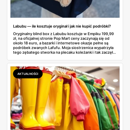
Labubu — ile kosztuje oryginał i jak nie kupić podróbki?
Oryginalny blind box z Labubu kosztuje w Empiku 199,99
zł, na oficjalnej stronie Pop Mart ceny zaczynają się od
około 18 euro, a bazarki i internetowe okazje pełne są
podróbek zwanych Lafufu. Moja siostrzenica wypatrzyła
tego zębatego stworka na plecaku koleżanki i tak zaczęło
się rodzinne śledztwo: co to właściwie jest, ile naprawdę
kosztuje i po czym poznać, że sprzedawca nie wciska nam
podróbki. Spisałam wszystko, czego się dowiedziałam —
łącznie z jedną wpadką, o której za chwilę.
AKTUALNOŚCI