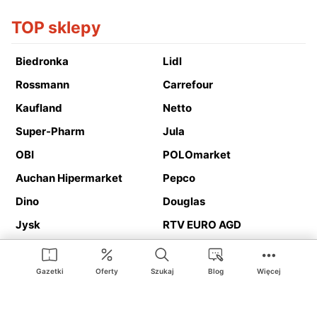
TOP sklepy
Biedronka
Lidl
Rossmann
Carrefour
Kaufland
Netto
Super-Pharm
Jula
OBI
POLOmarket
Auchan Hipermarket
Pepco
Dino
Douglas
Jysk
RTV EURO AGD
Action
Media Expert
Deichmann
Media Markt
Gazetki
Oferty
Szukaj
Blog
Więcej
Ding.pl to serwis internetowy prezentujący
gazetki promocyjne