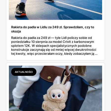
Rakieta do padla w Lidlu za 249 zł. Sprawdziłam, czy to
okazja
Rakieta do padla za 249 zł — tyle Lidl policzy sobie od
poniedziałku 10 sierpnia za model Crivit z karbonowym
splotem 12K. W sklepach specjalistycznych podobne
konstrukcje zaczynają się od mniej więcej dwukrotności
tej kwoty, więc przecierałam oczy, kiedy zobaczyłam ją w
gazetce między dresami a wkrętarką. Padel to dziś
najszybciej rosnący sport w Polsce: kortów przybywa
lawinowo, a chętnych jeszcze szybciej. Sprawdziłam, co
dokładnie dostajemy za te pieniądze i komu taka rakieta
AKTUALNOŚCI
faktycznie wystarczy.