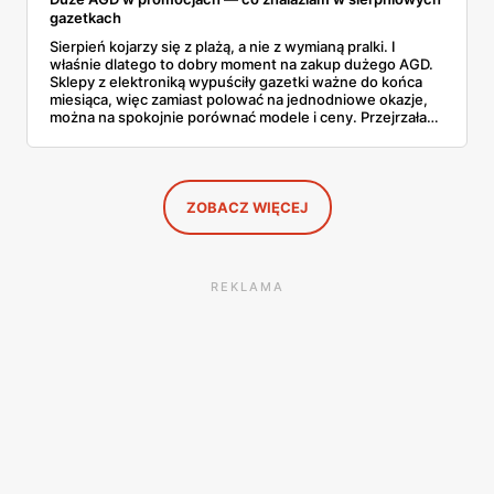
gazetkach
Sierpień kojarzy się z plażą, a nie z wymianą pralki. I
właśnie dlatego to dobry moment na zakup dużego AGD.
Sklepy z elektroniką wypuściły gazetki ważne do końca
miesiąca, więc zamiast polować na jednodniowe okazje,
można na spokojnie porównać modele i ceny. Przejrzałam
aktualne promocje AGD i RTV — poniżej wszystko, co
znalazłam, z cenami i terminami.
ZOBACZ WIĘCEJ
REKLAMA