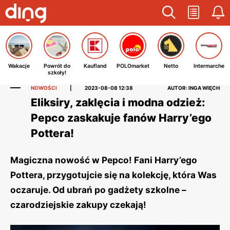
Wakacje
Powrót do
Kaufland
POLOmarket
Netto
Intermarche
szkoły!
NOWOŚCI
|
2023-08-08 12:38
AUTOR: INGA WIĘCH
Eliksiry, zaklęcia i modna odzież:
Pepco zaskakuje fanów Harry’ego
Pottera!
Magiczna nowość w Pepco! Fani Harry’ego
Pottera, przygotujcie się na kolekcję, która Was
oczaruje. Od ubrań po gadżety szkolne –
czarodziejskie zakupy czekają!