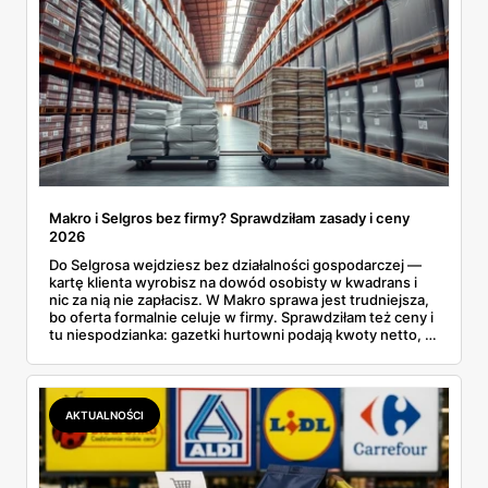
Makro i Selgros bez firmy? Sprawdziłam zasady i ceny
2026
Do Selgrosa wejdziesz bez działalności gospodarczej —
kartę klienta wyrobisz na dowód osobisty w kwadrans i
nic za nią nie zapłacisz. W Makro sprawa jest trudniejsza,
bo oferta formalnie celuje w firmy. Sprawdziłam też ceny i
tu niespodzianka: gazetki hurtowni podają kwoty netto, a
przy kasie doliczany jest VAT. Co więcej, hurt wcale nie
zawsze wygrywa — ta sama kawa ziarnista kosztuje w
Makro ponad dwa razy więcej niż w weekendowej
promocji dyskontu.
AKTUALNOŚCI