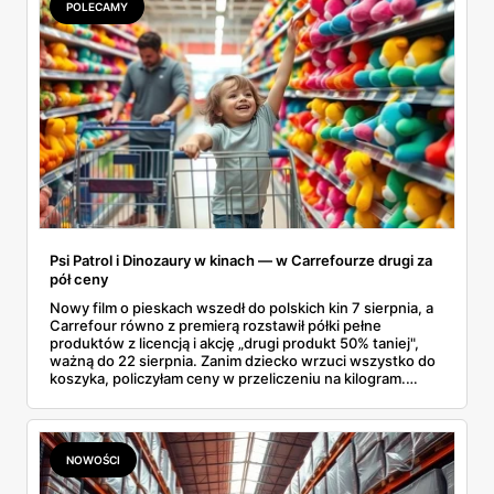
POLECAMY
Psi Patrol i Dinozaury w kinach — w Carrefourze drugi za
pół ceny
Nowy film o pieskach wszedł do polskich kin 7 sierpnia, a
Carrefour równo z premierą rozstawił półki pełne
produktów z licencją i akcję „drugi produkt 50% taniej",
ważną do 22 sierpnia. Zanim dziecko wrzuci wszystko do
koszyka, policzyłam ceny w przeliczeniu na kilogram.
Wnioski? Krem orzechowy z paluszkami za 3,49 zł to
prawie 140 zł za kilogram, ale lody do mrożenia i rurki
waflowe bronią się nawet bez rabatu.
NOWOŚCI