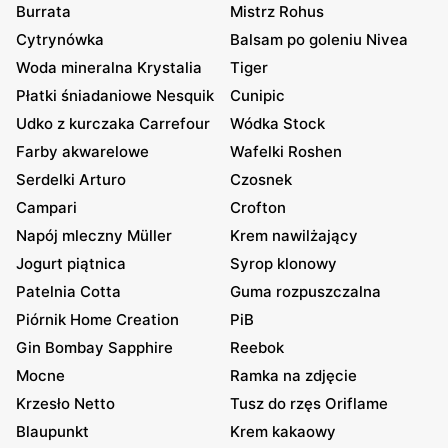
Burrata
Mistrz Rohus
Cytrynówka
Balsam po goleniu Nivea
Woda mineralna Krystalia
Tiger
Płatki śniadaniowe Nesquik
Cunipic
Udko z kurczaka Carrefour
Wódka Stock
Farby akwarelowe
Wafelki Roshen
Serdelki Arturo
Czosnek
Campari
Crofton
Napój mleczny Müller
Krem nawilżający
Jogurt piątnica
Syrop klonowy
Patelnia Cotta
Guma rozpuszczalna
Piórnik Home Creation
PiB
Gin Bombay Sapphire
Reebok
Mocne
Ramka na zdjęcie
Krzesło Netto
Tusz do rzęs Oriflame
Blaupunkt
Krem kakaowy