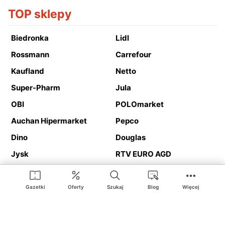
TOP sklepy
Biedronka
Lidl
Rossmann
Carrefour
Kaufland
Netto
Super-Pharm
Jula
OBI
POLOmarket
Auchan Hipermarket
Pepco
Dino
Douglas
Jysk
RTV EURO AGD
Action
Media Expert
Deichmann
Media Markt
Gazetki
Oferty
Szukaj
Blog
Więcej
Ding.pl to serwis internetowy prezentujący
gazetki promocyjne
oraz
katalogi
sklepów i dużych sieci handlowych. Dzięki