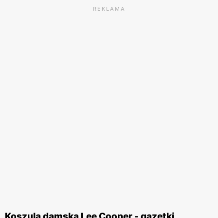
REKLAMA
Koszula damska Lee Cooper - gazetki