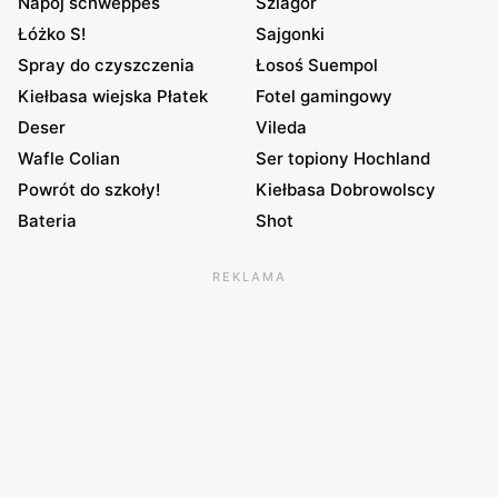
Napój schweppes
Szlagor
Łóżko S!
Sajgonki
Spray do czyszczenia
Łosoś Suempol
Kiełbasa wiejska Płatek
Fotel gamingowy
Deser
Vileda
Wafle Colian
Ser topiony Hochland
Powrót do szkoły!
Kiełbasa Dobrowolscy
Bateria
Shot
REKLAMA