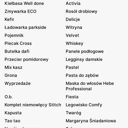
Kiełbasa Well done
Activia
Zmywarka ECO
Rosół drobiowy
Kefir
Delicje
Ładowarka parkside
Witryna
Pojemnik
Velvet
Plecak Cross
Whiskey
Butelka dafi
Panele podłogowe
Przecier pomidorowy
Legginsy damskie
Mix kasz
Pastel
Grona
Pasta do zębów
Wyprzedaże
Maska do włosów Hebe
Professional
O.b.
Fiesta
Komplet niemowlęcy Stitch
Legowisko Comfy
Kapusta
Twaróg
Tao tao
Margaryna Śniadaniowa