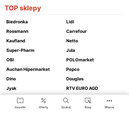
TOP sklepy
Biedronka
Lidl
Rossmann
Carrefour
Kaufland
Netto
Super-Pharm
Jula
OBI
POLOmarket
Auchan Hipermarket
Pepco
Dino
Douglas
Jysk
RTV EURO AGD
Action
Media Expert
Deichmann
Media Markt
Gazetki
Oferty
Szukaj
Blog
Więcej
Ding.pl to serwis internetowy prezentujący
gazetki promocyjne
oraz
katalogi
sklepów i dużych sieci handlowych. Dzięki