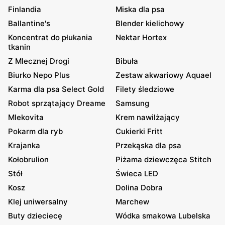
Finlandia
Miska dla psa
Ballantine's
Blender kielichowy
Koncentrat do płukania
Nektar Hortex
tkanin
Z Mlecznej Drogi
Bibuła
Biurko Nepo Plus
Zestaw akwariowy Aquael
Karma dla psa Select Gold
Filety śledziowe
Robot sprzątający Dreame
Samsung
Mlekovita
Krem nawilżający
Pokarm dla ryb
Cukierki Fritt
Krajanka
Przekąska dla psa
Kołobrulion
Piżama dziewczęca Stitch
Stół
Świeca LED
Kosz
Dolina Dobra
Klej uniwersalny
Marchew
Buty dzieciecę
Wódka smakowa Lubelska