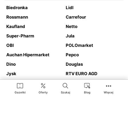
Biedronka
Lidl
Rossmann
Carrefour
Kaufland
Netto
Super-Pharm
Jula
OBI
POLOmarket
Auchan Hipermarket
Pepco
Dino
Douglas
Jysk
RTV EURO AGD
Action
Media Expert
Deichmann
Media Markt
Gazetki
Oferty
Szukaj
Blog
Więcej
Ding.pl to serwis internetowy prezentujący
gazetki promocyjne
oraz
katalogi
sklepów i dużych sieci handlowych. Dzięki
geolokalizacji otrzymasz przede wszystkim oferty sklepów, z
Twojego bliskiego otoczenia. Dodatkowo na stronie znajdziesz
adresy sklepów, więc w trakcie podróży bez problemu trafisz do