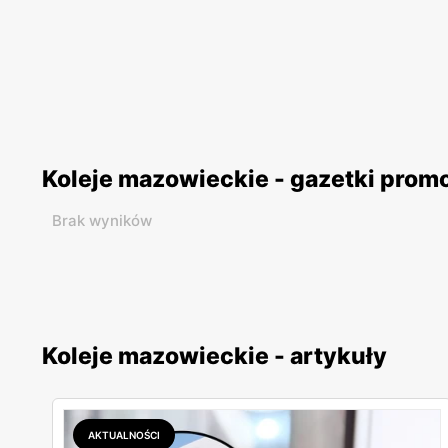
Koleje mazowieckie - gazetki prom
Brak wyników
Koleje mazowieckie - artykuły
AKTUALNOŚCI