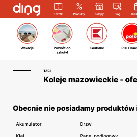
Gazetki
Produkty
Sklepy
Blog
Dni 
Wakacje
Powrót do
Kaufland
POLOmar
szkoły!
TAGI
Koleje mazowieckie - ofe
Obecnie nie posiadamy produktów i
Akumulator
Drzwi
Klej
Panel podłogowy