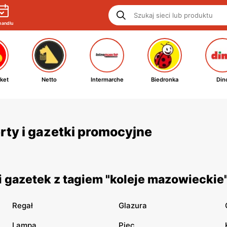
handlu
ket
Netto
Intermarche
Biedronka
Din
rty i gazetki promocyjne
 gazetek z tagiem "koleje mazowieckie
Regał
Glazura
Lampa
Piec