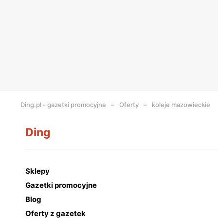
Ding.pl - gazetki promocyjne
Oferty
koleje mazowieckie
Ding
Sklepy
Gazetki promocyjne
Blog
Oferty z gazetek