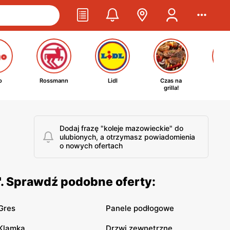
o
Rossmann
Lidl
Czas na
Ta
grilla!
kosm
Dodaj frazę "koleje mazowieckie" do
ulubionych, a otrzymasz powiadomienia
o nowych ofertach
". Sprawdź podobne oferty:
Gres
Panele podłogowe
Klamka
Drzwi zewnętrzne