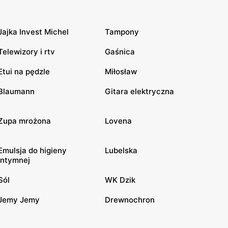
Jajka Invest Michel
Tampony
Telewizory i rtv
Gaśnica
Etui na pędzle
Miłosław
Blaumann
Gitara elektryczna
Zupa mrożona
Lovena
Emulsja do higieny
Lubelska
intymnej
Sól
WK Dzik
Jemy Jemy
Drewnochron