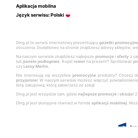
Aplikacja mobilna
Język serwisu: Polski
Ding.pl to serwis internetowy prezentujący
gazetki promocyjn
otoczenia. Dodatkowo na stronie znajdziesz adresy sklepów, wię
Na naszym serwisie znajdziesz najlepsze
promocje
i
oferty
z ca
lub
panele podłogowe
. Kupić
rower
na prezent? Spróbować
pi
czy
Leroy Merlin
.
Nie interesują cię wszystkie
promocyjne
produkty? Chcesz do
przyjemne
! W naszym serwisie możesz włączyć powiadomieni
listę zakupową, którą zabierzesz ze sobą!
Ding.pl jest wszędzie tam, gdzie
najlepsze promocje
i
okazje
! 
Ding.pl jest dostępne również w formie
aplikacji mobilnej
. Moż