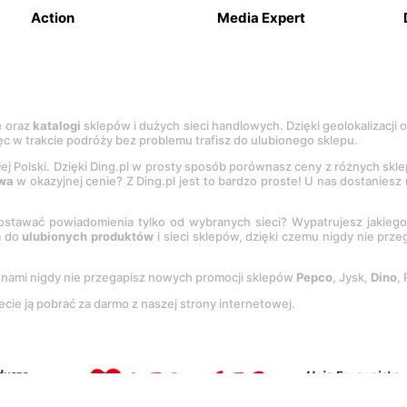
Action
Media Expert
e
oraz
katalogi
sklepów i dużych sieci handlowych. Dzięki geolokalizacji
c w trakcie podróży bez problemu trafisz do ulubionego sklepu.
łej Polski. Dzięki Ding.pl w prosty sposób porównasz ceny z różnych skl
wa
w okazyjnej cenie? Z Ding.pl jest to bardzo proste! U nas dostanies
stawać powiadomienia tylko od wybranych sieci? Wypatrujesz jakieg
a do
ulubionych produktów
i sieci sklepów, dzięki czemu nigdy nie prz
Z nami nigdy nie przegapisz nowych promocji sklepów
Pepco
, Jysk,
Dino
,
ecie ją pobrać za darmo z naszej strony internetowej.