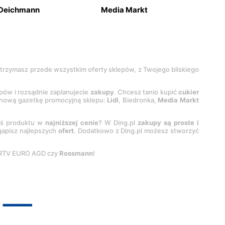
Deichmann
Media Markt
 otrzymasz przede wszystkim oferty sklepów, z Twojego bliskiego
epów i rozsądnie zaplanujecie
zakupy
. Chcesz tanio kupić
cukier
z nową gazetkę promocyjną sklepu:
Lidl
, Biedronka,
Media Markt
oś produktu w
najniższej cenie
? W Ding.pl
zakupy są proste i
egapisz najlepszych
ofert
. Dodatkowo z Ding.pl możesz stworzyć
 RTV EURO AGD czy
Rossmann
!