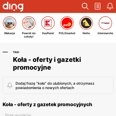
Wakacje
Powrót do
Kaufland
POLOmarket
Netto
Intermarche
szkoły!
TAGI
Koła - oferty i gazetki
promocyjne
Dodaj frazę "koła" do ulubionych, a otrzymasz
powiadomienia o nowych ofertach
Koła - oferty z gazetek promocyjnych
Brak wyników