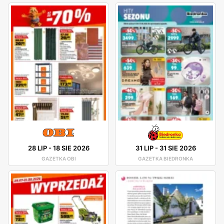
28 LIP
-
18 SIE 2026
31 LIP
-
31 SIE 2026
GAZETKA OBI
GAZETKA BIEDRONKA