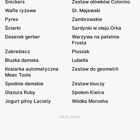
Snickers
Zestaw ołówków Colorino
Wafle ryżowe
St. Majewski
Pyrex
Zambrowskie
Ścierki
Sardynki w oleju Orka
Deserek gerber
Warzywa na patelnie
Frosta
Zakreślacz
Pluszak
Bluzka damska
Lubella
Kosiarka automatyczna
Zestaw do geometrii
Meec Tools
Spodnie damskie
Zestaw kluczy
Glazura Ruby
Społem Kielce
Jogurt pitny Łaciaty
Wódka Morosha
REKLAMA