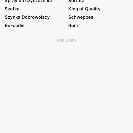
Spray do czyszczenia
Burrata
Szafka
King of Quality
Szynka Dobrowolscy
Schweppes
BeFoodie
Rum
REKLAMA