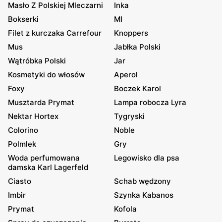
Masło Z Polskiej Mleczarni
Inka
Bokserki
MI
Filet z kurczaka Carrefour
Knoppers
Mus
Jabłka Polski
Wątróbka Polski
Jar
Kosmetyki do włosów
Aperol
Foxy
Boczek Karol
Musztarda Prymat
Lampa robocza Lyra
Nektar Hortex
Tygryski
Colorino
Noble
Polmlek
Gry
Woda perfumowana
Legowisko dla psa
damska Karl Lagerfeld
Ciasto
Schab wędzony
Imbir
Szynka Kabanos
Prymat
Kofola