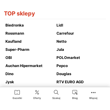
TOP sklepy
Biedronka
Lidl
Rossmann
Carrefour
Kaufland
Netto
Super-Pharm
Jula
OBI
POLOmarket
Auchan Hipermarket
Pepco
Dino
Douglas
Jysk
RTV EURO AGD
Action
Media Expert
Deichmann
Media Markt
Gazetki
Oferty
Szukaj
Blog
Więcej