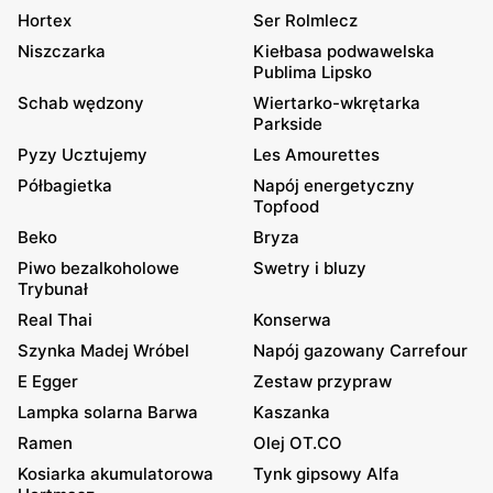
Hortex
Ser Rolmlecz
Niszczarka
Kiełbasa podwawelska
Publima Lipsko
Schab wędzony
Wiertarko-wkrętarka
Parkside
Pyzy Ucztujemy
Les Amourettes
Półbagietka
Napój energetyczny
Topfood
Beko
Bryza
Piwo bezalkoholowe
Swetry i bluzy
Trybunał
Real Thai
Konserwa
Szynka Madej Wróbel
Napój gazowany Carrefour
E Egger
Zestaw przypraw
Lampka solarna Barwa
Kaszanka
Ramen
Olej OT.CO
Kosiarka akumulatorowa
Tynk gipsowy Alfa