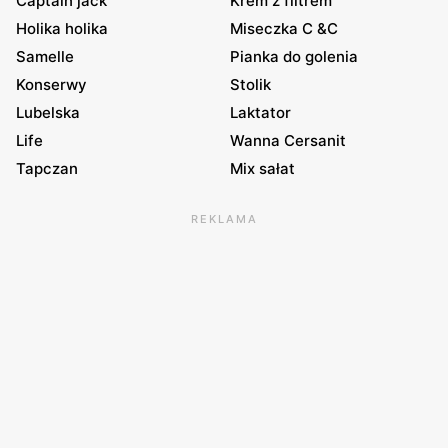
Captain jack
Krem z filtrem
Holika holika
Miseczka C &C
Samelle
Pianka do golenia
Konserwy
Stolik
Lubelska
Laktator
Life
Wanna Cersanit
Tapczan
Mix sałat
REKLAMA