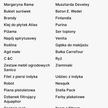
Margaryna Rama
Musztarda Develey
Bukiet surówek
Baton E. Wedel
Brandy
Finlandia
Klej do płytek Atlas
Purina
Piżama
Ser topiony
Napój spirytusowy
Venita
Roślina
Gąbka do makijażu
Agd małe
Bułka Carrefour
C &C
Ryż
Zestaw mebli ogrodowych
Ziemniaki
Sanico
Filet z piersi indyka
Udziec z indyka
Robot
Nesquik
Piana pistoletowa
Stella Pack
Dzbanek filtrujący
Farby plakatowe
Aquaphor