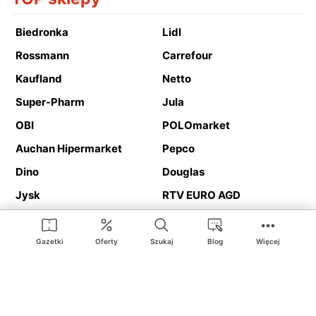
Biedronka
Lidl
Rossmann
Carrefour
Kaufland
Netto
Super-Pharm
Jula
OBI
POLOmarket
Auchan Hipermarket
Pepco
Dino
Douglas
Jysk
RTV EURO AGD
Action
Media Expert
Deichmann
Media Markt
Gazetki
Oferty
Szukaj
Blog
Więcej
Ding.pl to serwis internetowy prezentujący
gazetki promocyjne
oraz
katalogi
sklepów i dużych sieci handlowych. Dzięki
geolokalizacji otrzymasz przede wszystkim oferty sklepów, z