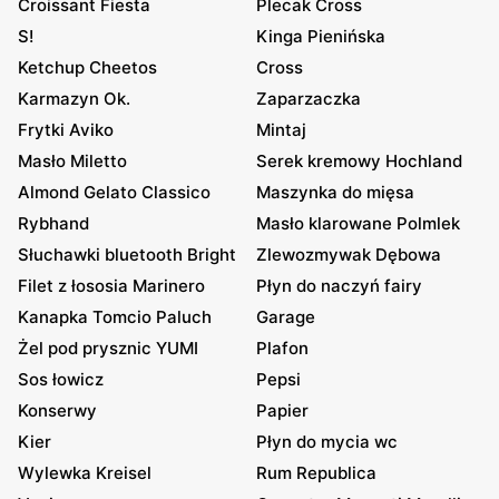
Croissant Fiesta
Plecak Cross
S!
Kinga Pienińska
Ketchup Cheetos
Cross
Karmazyn Ok.
Zaparzaczka
Frytki Aviko
Mintaj
Masło Miletto
Serek kremowy Hochland
Almond Gelato Classico
Maszynka do mięsa
Rybhand
Masło klarowane Polmlek
Słuchawki bluetooth Bright
Zlewozmywak Dębowa
Filet z łososia Marinero
Płyn do naczyń fairy
Kanapka Tomcio Paluch
Garage
Żel pod prysznic YUMI
Plafon
Sos łowicz
Pepsi
Konserwy
Papier
Kier
Płyn do mycia wc
Wylewka Kreisel
Rum Republica