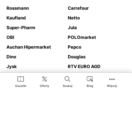
Rossmann
Carrefour
Kaufland
Netto
Super-Pharm
Jula
OBI
POLOmarket
Auchan Hipermarket
Pepco
Dino
Douglas
Jysk
RTV EURO AGD
Action
Media Expert
Deichmann
Media Markt
Gazetki
Oferty
Szukaj
Blog
Więcej
Ding.pl to serwis internetowy prezentujący
gazetki promocyjne
oraz
katalogi
sklepów i dużych sieci handlowych. Dzięki
geolokalizacji otrzymasz przede wszystkim oferty sklepów, z
Twojego bliskiego otoczenia. Dodatkowo na stronie znajdziesz
adresy sklepów, więc w trakcie podróży bez problemu trafisz do
ulubionego sklepu.