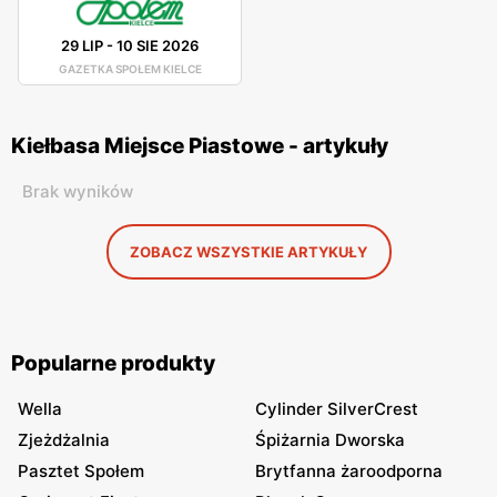
29 LIP
-
10 SIE 2026
GAZETKA SPOŁEM KIELCE
Kiełbasa Miejsce Piastowe - artykuły
Brak wyników
ZOBACZ WSZYSTKIE ARTYKUŁY
Popularne produkty
Wella
Cylinder SilverCrest
Zjeżdżalnia
Śpiżarnia Dworska
Pasztet Społem
Brytfanna żaroodporna