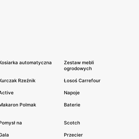
Kosiarka automatyczna
Zestaw mebli
ogrodowych
Kurczak Rzeźnik
Łosoś Carrefour
Active
Napoje
Makaron Polmak
Baterie
Pomysł na
Scotch
Gala
Przecier