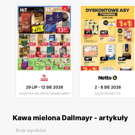
29 LIP
-
12 SIE 2026
2
-
8 SIE 2026
GAZETKA SELGROS CASH&CARRY
GAZETKA NETTO
Kawa mielona Dallmayr - artykuły
Brak wyników