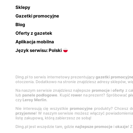
Sklepy
Gazetki promocyjne
Blog
Oferty z gazetek
Aplikacja mobilna
Język serwisu: Polski
Ding.pl to serwis internetowy prezentujący
gazetki promocyjn
otoczenia. Dodatkowo na stronie znajdziesz adresy sklepów, wię
Na naszym serwisie znajdziesz najlepsze
promocje
i
oferty
z ca
lub
panele podłogowe
. Kupić
rower
na prezent? Spróbować
pi
czy
Leroy Merlin
.
Nie interesują cię wszystkie
promocyjne
produkty? Chcesz do
przyjemne
! W naszym serwisie możesz włączyć powiadomieni
listę zakupową, którą zabierzesz ze sobą!
Ding.pl jest wszędzie tam, gdzie
najlepsze promocje
i
okazje
! 