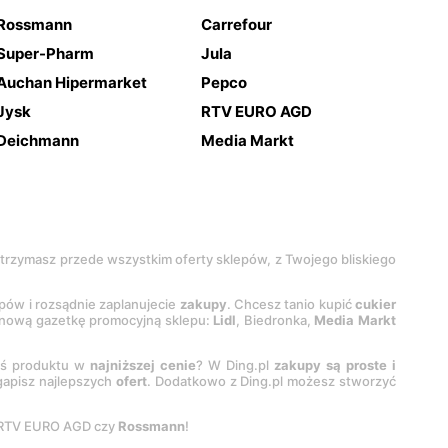
Rossmann
Carrefour
Super-Pharm
Jula
Auchan Hipermarket
Pepco
Jysk
RTV EURO AGD
Deichmann
Media Markt
 otrzymasz przede wszystkim oferty sklepów, z Twojego bliskiego
epów i rozsądnie zaplanujecie
zakupy
. Chcesz tanio kupić
cukier
z nową gazetkę promocyjną sklepu:
Lidl
, Biedronka,
Media Markt
oś produktu w
najniższej cenie
? W Ding.pl
zakupy są proste i
egapisz najlepszych
ofert
. Dodatkowo z Ding.pl możesz stworzyć
 RTV EURO AGD czy
Rossmann
!