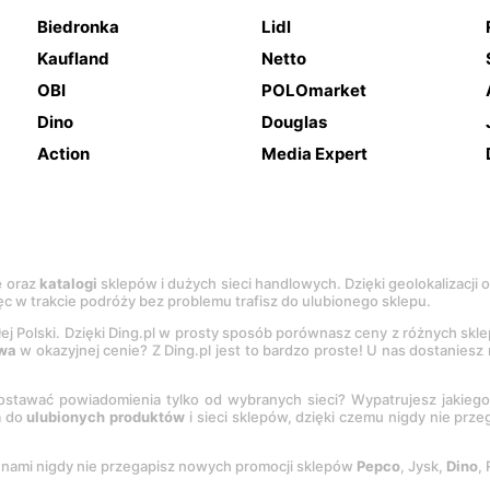
Biedronka
Lidl
Kaufland
Netto
OBI
POLOmarket
Dino
Douglas
Action
Media Expert
e
oraz
katalogi
sklepów i dużych sieci handlowych. Dzięki geolokalizacji
c w trakcie podróży bez problemu trafisz do ulubionego sklepu.
łej Polski. Dzięki Ding.pl w prosty sposób porównasz ceny z różnych skl
wa
w okazyjnej cenie? Z Ding.pl jest to bardzo proste! U nas dostanies
stawać powiadomienia tylko od wybranych sieci? Wypatrujesz jakieg
a do
ulubionych produktów
i sieci sklepów, dzięki czemu nigdy nie prz
Z nami nigdy nie przegapisz nowych promocji sklepów
Pepco
, Jysk,
Dino
,