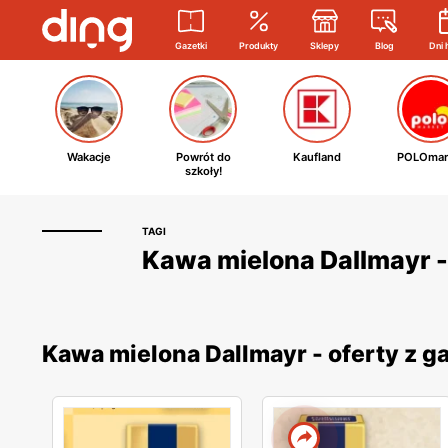
Gazetki
Produkty
Sklepy
Blog
Dni 
Wakacje
Powrót do
Kaufland
POLOmar
szkoły!
TAGI
Kawa mielona Dallmayr - 
Kawa mielona Dallmayr - oferty z 