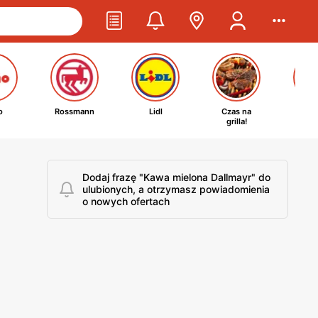
o
Rossmann
Lidl
Czas na
Ta
grilla!
kosm
Dodaj frazę "Kawa mielona Dallmayr" do
ulubionych, a otrzymasz powiadomienia
o nowych ofertach