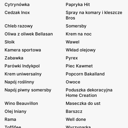
Cytrynówka
Papryka Hit
Cedzak Inox
Spray na komary i kleszcze
Bros
Chleb razowy
Somersby
Oliwa z oliwek Bellasan
Krem na noc
Słoik
Wawel
Kamera sportowa
Wkład olejowy
Zabawka
Pyrex
Parówki Indykpol
Piec Kawmet
Krem uniwersalny
Popcorn Bakalland
Napój roślinny
Owoce
Napój piwny somersby
Poduszka dekoracyjna
Home Creation
Wino Beauvillon
Maseczka do ust
Olej lniany
Barszcz
Rama
Well done
Toffifee
Wyrzynarka