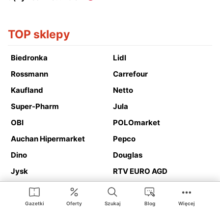
TOP sklepy
Biedronka
Lidl
Rossmann
Carrefour
Kaufland
Netto
Super-Pharm
Jula
OBI
POLOmarket
Auchan Hipermarket
Pepco
Dino
Douglas
Jysk
RTV EURO AGD
Action
Media Expert
Deichmann
Media Markt
Gazetki
Oferty
Szukaj
Blog
Więcej