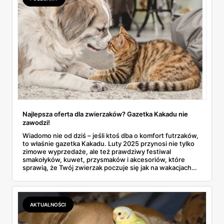
Najlepsza oferta dla zwierzaków? Gazetka Kakadu nie
zawodzi!
Wiadomo nie od dziś – jeśli ktoś dba o komfort futrzaków,
to właśnie gazetka Kakadu. Luty 2025 przynosi nie tylko
zimowe wyprzedaże, ale też prawdziwy festiwal
smakołyków, kuwet, przysmaków i akcesoriów, które
sprawią, że Twój zwierzak poczuje się jak na wakacjach
all-inclusive. Pomyśl tylko: Benek żwirek dla kota z
przeceną aż 37%, Farmina mokra karma za 4,99 zł, a do
tego zabawki, legowiska i akcesoria do pielęgnacji. Czy to
czysty przypadek, że te wszystkie rarytasy lądują w
AKTUALNOŚCI
promocji właśnie teraz, gdy 17 lutego obchodzimy Dzień
Kota? No cóż, przypadków nie ma!