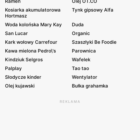
Ramen
Olej OT.CO
Kosiarka akumulatorowa
Tynk gipsowy Alfa
Hortmasz
Woda kolońska Mary Kay
Duda
San Lucar
Organic
Kark wołowy Carrefour
Szaszłyki Be Foodie
Kawa mielona Pedro\'s
Parownica
Kindziuk Selgros
Wafelek
Palplay
Tao tao
Słodycze kinder
Wentylator
Olej kujawski
Bułka grahamka
REKLAMA