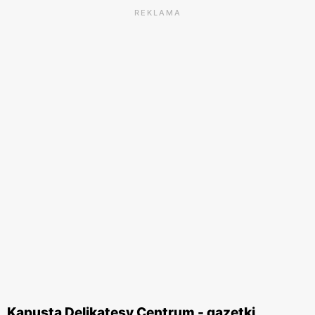
REKLAMA
Kapusta Delikatesy Centrum - gazetki