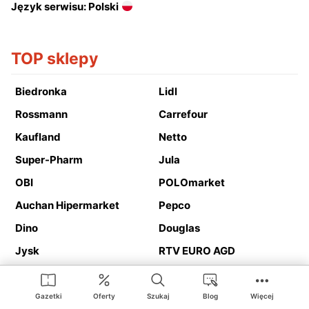
Język serwisu: Polski
TOP sklepy
Biedronka
Lidl
Rossmann
Carrefour
Kaufland
Netto
Super-Pharm
Jula
OBI
POLOmarket
Auchan Hipermarket
Pepco
Dino
Douglas
Jysk
RTV EURO AGD
Action
Media Expert
Deichmann
Media Markt
Gazetki
Oferty
Szukaj
Blog
Więcej