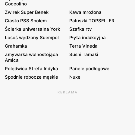
Coccolino
Żwirek Super Benek
Kawa mrożona
Ciasto PSS Społem
Paluszki TOPSELLER
Ścierka uniwersalna York
Szafka rtv
Łosoś wędzony Suempol
Płyta indukcyjna
Grahamka
Terra Vineda
Zmywarka wolnostojąca
Sushi Tamaki
Amica
Polędwica Strefa Indyka
Panele podłogowe
Spodnie robocze męskie
Nuxe
REKLAMA