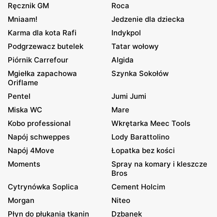
Ręcznik GM
Roca
Mniaam!
Jedzenie dla dziecka
Karma dla kota Rafi
Indykpol
Podgrzewacz butelek
Tatar wołowy
Piórnik Carrefour
Algida
Mgiełka zapachowa
Szynka Sokołów
Oriflame
Pentel
Jumi Jumi
Miska WC
Mare
Kobo professional
Wkrętarka Meec Tools
Napój schweppes
Lody Barattolino
Napój 4Move
Łopatka bez kości
Moments
Spray na komary i kleszcze
Bros
Cytrynówka Soplica
Cement Holcim
Morgan
Niteo
Płyn do płukania tkanin
Dzbanek