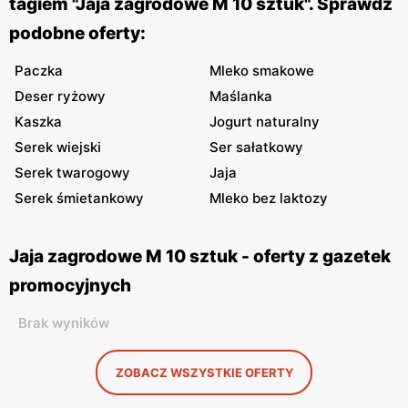
tagiem "Jaja zagrodowe M 10 sztuk". Sprawdź
podobne oferty:
Paczka
Mleko smakowe
Deser ryżowy
Maślanka
Kaszka
Jogurt naturalny
Serek wiejski
Ser sałatkowy
Serek twarogowy
Jaja
Serek śmietankowy
Mleko bez laktozy
Jaja zagrodowe M 10 sztuk - oferty z gazetek
promocyjnych
Brak wyników
ZOBACZ WSZYSTKIE OFERTY