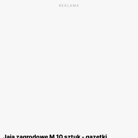
REKLAMA
Jaja zagrodowe M 10 sztuk - gazetki