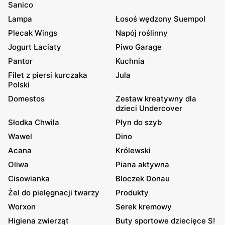
Sanico
Lampa
Łosoś wędzony Suempol
Plecak Wings
Napój roślinny
Jogurt Łaciaty
Piwo Garage
Pantor
Kuchnia
Filet z piersi kurczaka
Jula
Polski
Domestos
Zestaw kreatywny dla
dzieci Undercover
Słodka Chwila
Płyn do szyb
Wawel
Dino
Acana
Królewski
Oliwa
Piana aktywna
Cisowianka
Bloczek Donau
Żel do pielęgnacji twarzy
Produkty
Worxon
Serek kremowy
Higiena zwierząt
Buty sportowe dziecięce S!