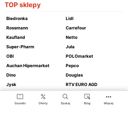
TOP sklepy
Biedronka
Lidl
Rossmann
Carrefour
Kaufland
Netto
Super-Pharm
Jula
OBI
POLOmarket
Auchan Hipermarket
Pepco
Dino
Douglas
Jysk
RTV EURO AGD
Action
Media Expert
Deichmann
Media Markt
Gazetki
Oferty
Szukaj
Blog
Więcej
Ding.pl to serwis internetowy prezentujący
gazetki promocyjne
oraz
katalogi
sklepów i dużych sieci handlowych. Dzięki