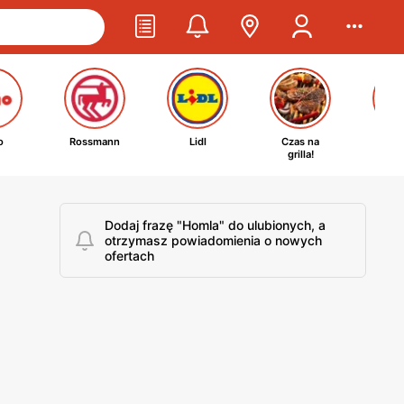
o
Rossmann
Lidl
Czas na
Ta
grilla!
kosm
Dodaj frazę "Homla" do ulubionych, a
otrzymasz powiadomienia o nowych
ofertach