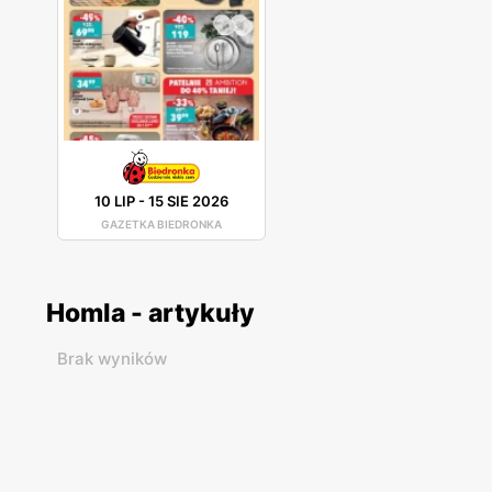
10 LIP
-
15 SIE 2026
GAZETKA BIEDRONKA
Homla - artykuły
Brak wyników