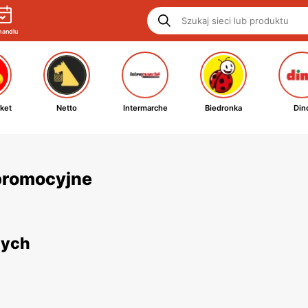
handlu
ket
Netto
Intermarche
Biedronka
Din
 promocyjne
nych