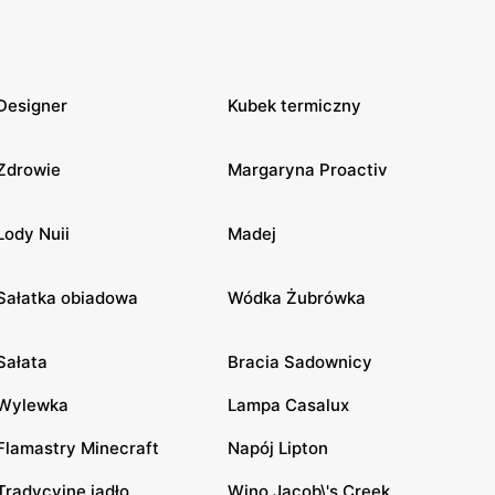
Designer
Kubek termiczny
Zdrowie
Margaryna Proactiv
Lody Nuii
Madej
Sałatka obiadowa
Wódka Żubrówka
Sałata
Bracia Sadownicy
Wylewka
Lampa Casalux
Flamastry Minecraft
Napój Lipton
Tradycyjne jadło
Wino Jacob\'s Creek