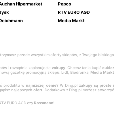
Auchan Hipermarket
Pepco
Jysk
RTV EURO AGD
Deichmann
Media Markt
 otrzymasz przede wszystkim oferty sklepów, z Twojego bliskiego
epów i rozsądnie zaplanujecie
zakupy
. Chcesz tanio kupić
cukier
z nową gazetkę promocyjną sklepu:
Lidl
, Biedronka,
Media Markt
oś produktu w
najniższej cenie
? W Ding.pl
zakupy są proste i
egapisz najlepszych
ofert
. Dodatkowo z Ding.pl możesz stworzyć
 RTV EURO AGD czy
Rossmann
!