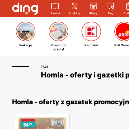
Gazetki
Produkty
Sklepy
Blog
Dni 
Wakacje
Powrót do
Kaufland
POLOmar
szkoły!
TAGI
Homla - oferty i gazetki
Homla - oferty z gazetek promocyj