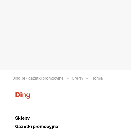
Ding.pl - gazetki promocyjne
Oferty
Homla
Ding
Sklepy
Gazetki promocyjne