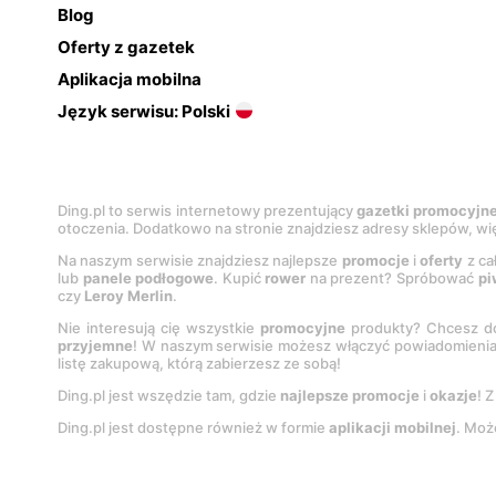
Blog
Oferty z gazetek
Aplikacja mobilna
Język serwisu: Polski
Ding.pl to serwis internetowy prezentujący
gazetki promocyjn
otoczenia. Dodatkowo na stronie znajdziesz adresy sklepów, wię
Na naszym serwisie znajdziesz najlepsze
promocje
i
oferty
z ca
lub
panele podłogowe
. Kupić
rower
na prezent? Spróbować
pi
czy
Leroy Merlin
.
Nie interesują cię wszystkie
promocyjne
produkty? Chcesz do
przyjemne
! W naszym serwisie możesz włączyć powiadomieni
listę zakupową, którą zabierzesz ze sobą!
Ding.pl jest wszędzie tam, gdzie
najlepsze promocje
i
okazje
! 
Ding.pl jest dostępne również w formie
aplikacji mobilnej
. Moż