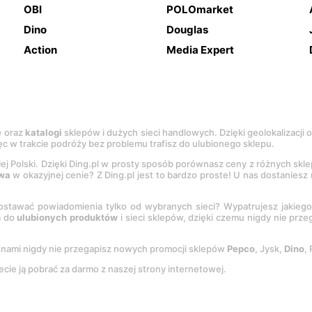
OBI
POLOmarket
Dino
Douglas
Action
Media Expert
e
oraz
katalogi
sklepów i dużych sieci handlowych. Dzięki geolokalizacji
c w trakcie podróży bez problemu trafisz do ulubionego sklepu.
łej Polski. Dzięki Ding.pl w prosty sposób porównasz ceny z różnych skl
wa
w okazyjnej cenie? Z Ding.pl jest to bardzo proste! U nas dostanies
stawać powiadomienia tylko od wybranych sieci? Wypatrujesz jakieg
a do
ulubionych produktów
i sieci sklepów, dzięki czemu nigdy nie prz
Z nami nigdy nie przegapisz nowych promocji sklepów
Pepco
, Jysk,
Dino
,
ecie ją pobrać za darmo z naszej strony internetowej.