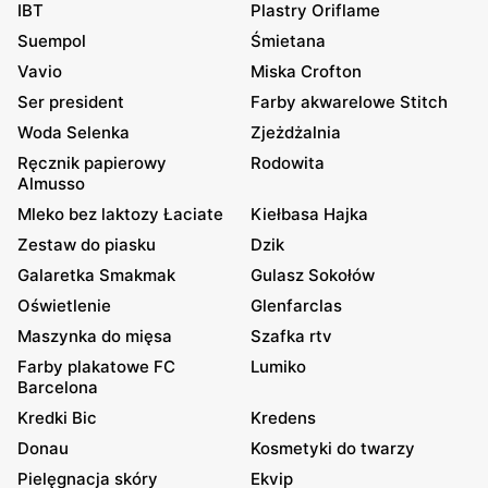
IBT
Plastry Oriflame
Suempol
Śmietana
Vavio
Miska Crofton
Ser president
Farby akwarelowe Stitch
Woda Selenka
Zjeżdżalnia
Ręcznik papierowy
Rodowita
Almusso
Mleko bez laktozy Łaciate
Kiełbasa Hajka
Zestaw do piasku
Dzik
Galaretka Smakmak
Gulasz Sokołów
Oświetlenie
Glenfarclas
Maszynka do mięsa
Szafka rtv
Farby plakatowe FC
Lumiko
Barcelona
Kredki Bic
Kredens
Donau
Kosmetyki do twarzy
Pielęgnacja skóry
Ekvip