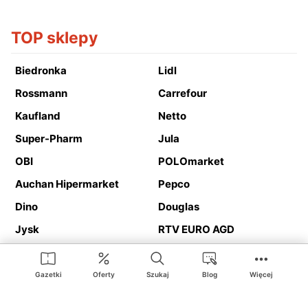
TOP sklepy
Biedronka
Lidl
Rossmann
Carrefour
Kaufland
Netto
Super-Pharm
Jula
OBI
POLOmarket
Auchan Hipermarket
Pepco
Dino
Douglas
Jysk
RTV EURO AGD
Action
Media Expert
Deichmann
Media Markt
Gazetki
Oferty
Szukaj
Blog
Więcej