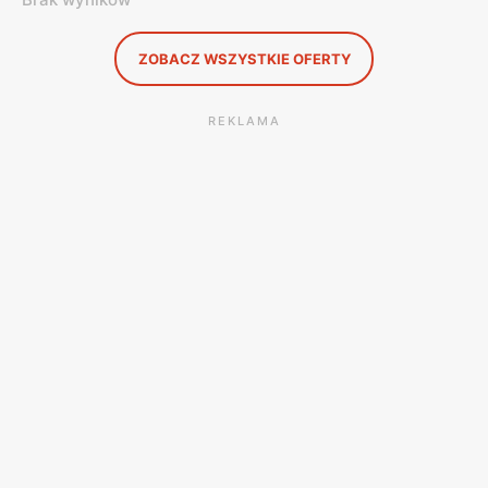
kosmetyki jak
Schauma
czy też
Syoss
. W gazetkach
promocyjnych można znaleźć wiele ofert dotyczących
ZOBACZ WSZYSTKIE OFERTY
tych właśnie produktów, aby zakupić je w jak najlepszych
cenach, dla siebie i rodziny.
REKLAMA