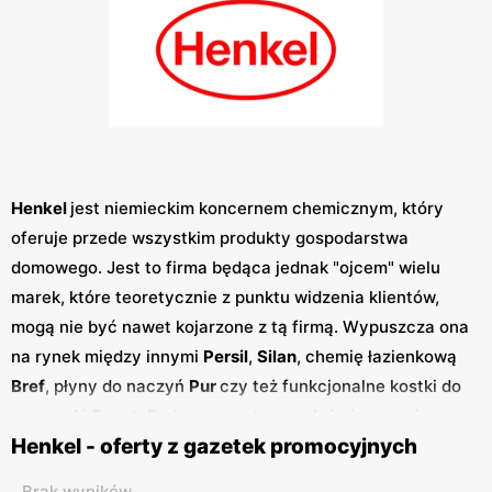
Henkel
jest niemieckim koncernem chemicznym, który
oferuje przede wszystkim produkty gospodarstwa
domowego. Jest to firma będąca jednak "ojcem" wielu
marek, które teoretycznie z punktu widzenia klientów,
mogą nie być nawet kojarzone z tą firmą. Wypuszcza ona
na rynek między innymi
Persil
,
Silan
, chemię łazienkową
Bref
, płyny do naczyń
Pur
czy też funkcjonalne kostki do
zmywarki
Sonat
. Do koncernu tego należy jeszcze inna
Henkel - oferty z gazetek promocyjnych
niezwykle rozpoznawalna firma na całym świecie, a
mianowicie
Schwarzkopf
, która produkuje takie
Brak wyników