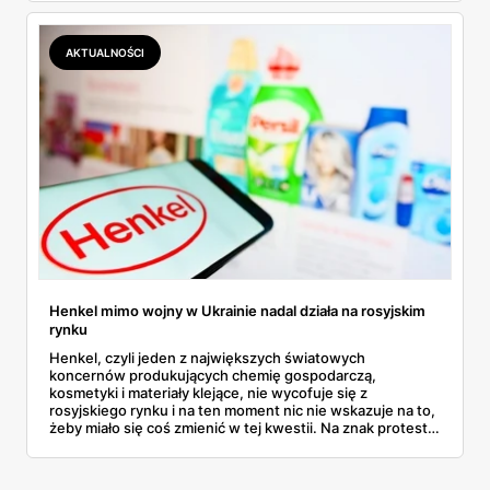
AKTUALNOŚCI
Henkel mimo wojny w Ukrainie nadal działa na rosyjskim
rynku
Henkel, czyli jeden z największych światowych
koncernów produkujących chemię gospodarczą,
kosmetyki i materiały klejące, nie wycofuje się z
rosyjskiego rynku i na ten moment nic nie wskazuje na to,
żeby miało się coś zmienić w tej kwestii. Na znak protestu
jeden z członków zarządu złożył rezygnację i odchodzi z
firmy. Dowiedz się więcej na ten temat!