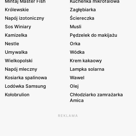
Mintaj Master Fish
Kuchenka mikrofalowa
Królewskie
Zagłębiarka
Napój izotoniczny
Ściereczka
Sos Winiary
Musli
Kamizelka
Pędzelek do makijażu
Nestle
Orka
Umywalka
Wódka
Wielkopolski
Krem kakaowy
Napój mleczny
Lampka solarna
Kosiarka spalinowa
Wawel
Lodówka Samsung
Olej
Kołobrulion
Chłodziarko zamrażarka
Amica
REKLAMA