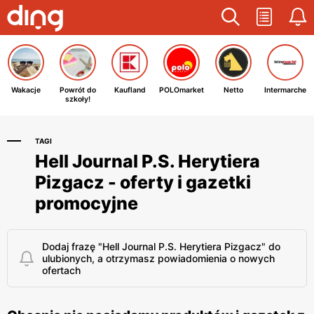
Wakacje
Powrót do
Kaufland
POLOmarket
Netto
Intermarche
szkoły!
TAGI
Hell Journal P.S. Herytiera
Pizgacz - oferty i gazetki
promocyjne
Dodaj frazę "Hell Journal P.S. Herytiera Pizgacz" do
ulubionych, a otrzymasz powiadomienia o nowych
ofertach