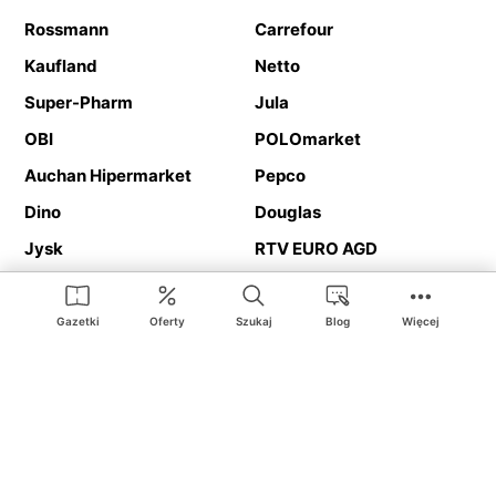
Rossmann
Carrefour
Kaufland
Netto
Super-Pharm
Jula
OBI
POLOmarket
Auchan Hipermarket
Pepco
Dino
Douglas
Jysk
RTV EURO AGD
Action
Media Expert
Deichmann
Media Markt
Gazetki
Oferty
Szukaj
Blog
Więcej
Ding.pl to serwis internetowy prezentujący
gazetki promocyjne
oraz
katalogi
sklepów i dużych sieci handlowych. Dzięki
geolokalizacji otrzymasz przede wszystkim oferty sklepów, z
Twojego bliskiego otoczenia. Dodatkowo na stronie znajdziesz
adresy sklepów, więc w trakcie podróży bez problemu trafisz do
ulubionego sklepu.