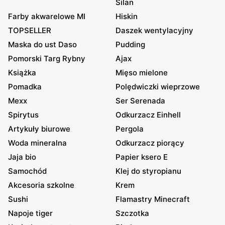
Silan
Farby akwarelowe MI
Hiskin
TOPSELLER
Daszek wentylacyjny
Maska do ust Daso
Pudding
Pomorski Targ Rybny
Ajax
Książka
Mięso mielone
Pomadka
Polędwiczki wieprzowe
Mexx
Ser Serenada
Spirytus
Odkurzacz Einhell
Artykuły biurowe
Pergola
Woda mineralna
Odkurzacz piorący
Jaja bio
Papier ksero E
Samochód
Klej do styropianu
Akcesoria szkolne
Krem
Sushi
Flamastry Minecraft
Napoje tiger
Szczotka