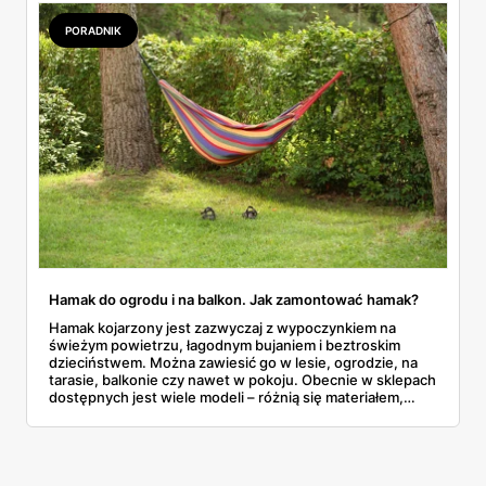
PORADNIK
Hamak do ogrodu i na balkon. Jak zamontować hamak?
Hamak kojarzony jest zazwyczaj z wypoczynkiem na
świeżym powietrzu, łagodnym bujaniem i beztroskim
dzieciństwem. Można zawiesić go w lesie, ogrodzie, na
tarasie, balkonie czy nawet w pokoju. Obecnie w sklepach
dostępnych jest wiele modeli – różnią się materiałem,
typem konstrukcji czy wykonaniem. Dlatego właśnie, aby
dopasować najlepszy hamak, warto zwrócić uwagę na
kilka najważniejszych parametrów. Czym kierować się
podczas wyboru hamaka na zewnątrz lub do domu? Jak
go bezpiecznie zamontować i co będzie do tego