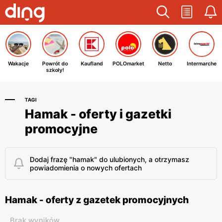
Wakacje
Powrót do
Kaufland
POLOmarket
Netto
Intermarche
szkoły!
TAGI
Hamak - oferty i gazetki
promocyjne
Dodaj frazę "hamak" do ulubionych, a otrzymasz
powiadomienia o nowych ofertach
Hamak - oferty z gazetek promocyjnych
Brak wyników