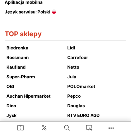
Aplikacja mobilna
Język serwisu: Polski
TOP sklepy
Biedronka
Lidl
Rossmann
Carrefour
Kaufland
Netto
Super-Pharm
Jula
OBI
POLOmarket
Auchan Hipermarket
Pepco
Dino
Douglas
Jysk
RTV EURO AGD
Action
Media Expert