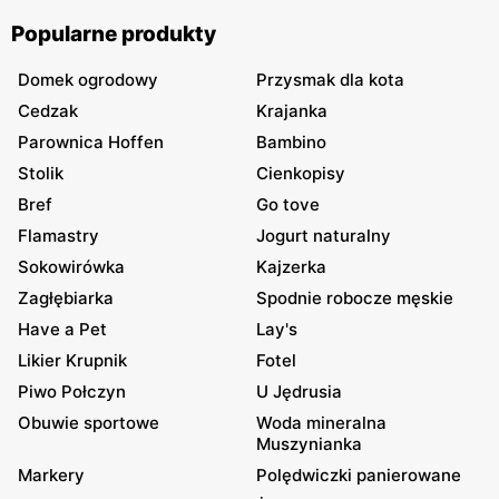
potrzebne? Jakie są jego najważniejsze zalety?
Popularne produkty
Domek ogrodowy
Przysmak dla kota
Cedzak
Krajanka
Parownica Hoffen
Bambino
Stolik
Cienkopisy
Bref
Go tove
Flamastry
Jogurt naturalny
Sokowirówka
Kajzerka
Zagłębiarka
Spodnie robocze męskie
Have a Pet
Lay's
Likier Krupnik
Fotel
Piwo Połczyn
U Jędrusia
Obuwie sportowe
Woda mineralna
Muszynianka
Markery
Polędwiczki panierowane