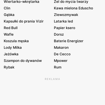
Wiertarko-wkrętarka
Żel do mycia twarzy
Clin
Kawa mielona Eduscho
Gąbka
Zlewozmywak
Kapsułki do prania Vizir
Latarka led
Red Bull
Papier ksero
Wafle
Dorsz
Koszula męska
Baterie Energizer
Lody Milka
Makaron
Jeżówka
De Cecco
Szampon do dywanów
Mpower
Rybak
Rum
REKLAMA