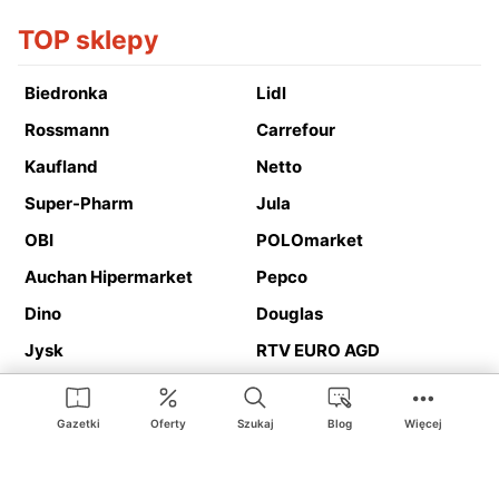
TOP sklepy
Biedronka
Lidl
Rossmann
Carrefour
Kaufland
Netto
Super-Pharm
Jula
OBI
POLOmarket
Auchan Hipermarket
Pepco
Dino
Douglas
Jysk
RTV EURO AGD
Action
Media Expert
Deichmann
Media Markt
Gazetki
Oferty
Szukaj
Blog
Więcej
Ding.pl to serwis internetowy prezentujący
gazetki promocyjne