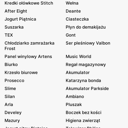
Kredki ołówkowe Stitch
Wełna
After Eight
Deante
Jogurt Piątnica
Ciasteczka
Suszarka
Płyn do demakijażu
TEX
Gont
Chłodziarko zamrażarka
Ser pleśniowy Valbon
Frost
Panel winylowy Artens
Music World
Biurko
Regał magazynowy
Krzesło biurowe
Akumulator
Prosecco
Katarzyna bonda
Slime
Akumulator Parkside
Silan
Ambiano
Arla
Pluszak
Develey
Boczek bez kości
Mazury
Higiena zwierząt