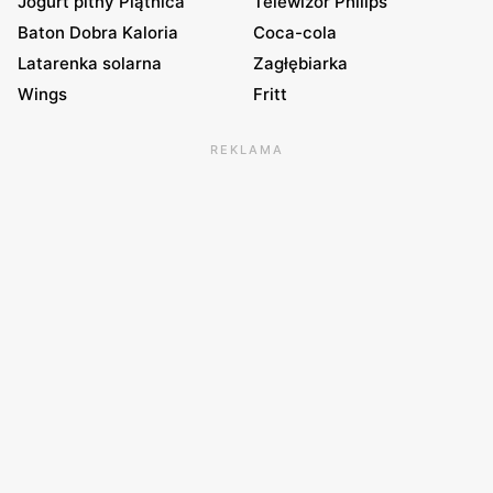
Jogurt pitny Piątnica
Telewizor Philips
Baton Dobra Kaloria
Coca-cola
Latarenka solarna
Zagłębiarka
Wings
Fritt
REKLAMA