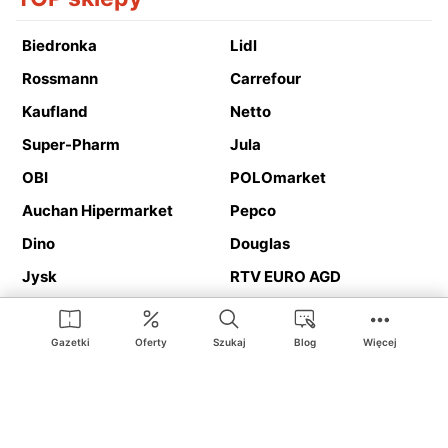
Biedronka
Lidl
Rossmann
Carrefour
Kaufland
Netto
Super-Pharm
Jula
OBI
POLOmarket
Auchan Hipermarket
Pepco
Dino
Douglas
Jysk
RTV EURO AGD
Action
Media Expert
Deichmann
Media Markt
Gazetki
Oferty
Szukaj
Blog
Więcej
Ding.pl to serwis internetowy prezentujący
gazetki promocyjne
oraz
katalogi
sklepów i dużych sieci handlowych. Dzięki
geolokalizacji otrzymasz przede wszystkim oferty sklepów, z