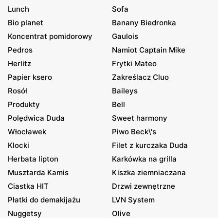
Lunch
Sofa
Bio planet
Banany Biedronka
Koncentrat pomidorowy
Gaulois
Pedros
Namiot Captain Mike
Herlitz
Frytki Mateo
Papier ksero
Zakreślacz Cluo
Rosół
Baileys
Produkty
Bell
Polędwica Duda
Sweet harmony
Włocławek
Piwo Beck\'s
Klocki
Filet z kurczaka Duda
Herbata lipton
Karkówka na grilla
Musztarda Kamis
Kiszka ziemniaczana
Ciastka HIT
Drzwi zewnętrzne
Płatki do demakijażu
LVN System
Nuggetsy
Olive