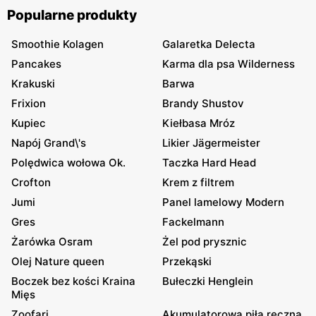
Popularne produkty
Smoothie Kolagen
Galaretka Delecta
Pancakes
Karma dla psa Wilderness
Krakuski
Barwa
Frixion
Brandy Shustov
Kupiec
Kiełbasa Mróz
Napój Grand\'s
Likier Jägermeister
Polędwica wołowa Ok.
Taczka Hard Head
Crofton
Krem z filtrem
Jumi
Panel lamelowy Modern
Gres
Fackelmann
Żarówka Osram
Żel pod prysznic
Olej Nature queen
Przekąski
Boczek bez kości Kraina
Bułeczki Henglein
Mięs
Zoofari
Akumulatorowa piła ręczna