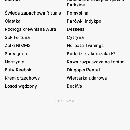
Parkside
Świeca zapachowa Rituals
Pomysł na
Ciastka
Parówki Indykpol
Podłoga drewniana Aura
Dessella
Sok Fortuna
Cytryna
Żelki NIMM2
Herbata Twinings
Sauvignon
Podudzie z kurczaka K!
Naczynia
Kawa rozpuszczalna tchibo
Buty Reebok
Długopis Pentel
Krem orzechowy
Wiertarka udarowa
Łosoś wędzony
Beck\'s
REKLAMA