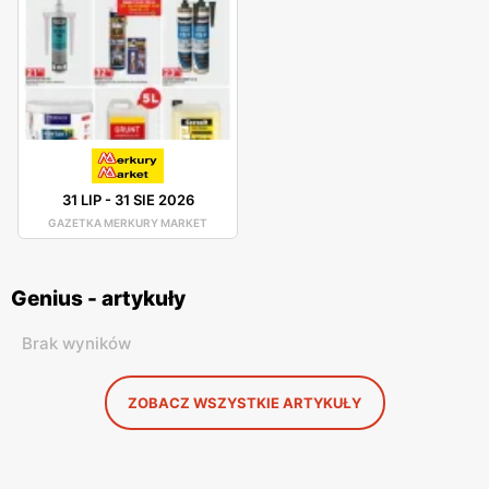
31 LIP
-
31 SIE 2026
GAZETKA MERKURY MARKET
Genius - artykuły
Brak wyników
ZOBACZ WSZYSTKIE ARTYKUŁY