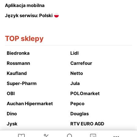
Aplikacja mobilna
Język serwisu: Polski
TOP sklepy
Biedronka
Lidl
Rossmann
Carrefour
Kaufland
Netto
Super-Pharm
Jula
OBI
POLOmarket
Auchan Hipermarket
Pepco
Dino
Douglas
Jysk
RTV EURO AGD
Action
Media Expert