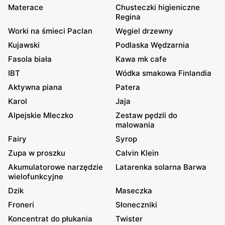
Materace
Chusteczki higieniczne
Regina
Worki na śmieci Paclan
Węgiel drzewny
Kujawski
Podlaska Wędzarnia
Fasola biała
Kawa mk cafe
IBT
Wódka smakowa Finlandia
Aktywna piana
Patera
Karol
Jaja
Alpejskie Mleczko
Zestaw pędzli do
malowania
Fairy
Syrop
Zupa w proszku
Calvin Klein
Akumulatorowe narzędzie
Latarenka solarna Barwa
wielofunkcyjne
Dzik
Maseczka
Froneri
Słoneczniki
Koncentrat do płukania
Twister