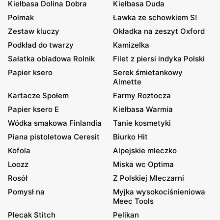
Kiełbasa Dolina Dobra
Kiełbasa Duda
Polmak
Ławka ze schowkiem S!
Zestaw kluczy
Okładka na zeszyt Oxford
Podkład do twarzy
Kamizelka
Sałatka obiadowa Rolnik
Filet z piersi indyka Polski
Papier ksero
Serek śmietankowy
Almette
Kartacze Społem
Farmy Roztocza
Papier ksero E
Kiełbasa Warmia
Wódka smakowa Finlandia
Tanie kosmetyki
Piana pistoletowa Ceresit
Biurko Hit
Kofola
Alpejskie mleczko
Loozz
Miska wc Optima
Rosół
Z Polskiej Mleczarni
Pomysł na
Myjka wysokociśnieniowa
Meec Tools
Plecak Stitch
Pelikan