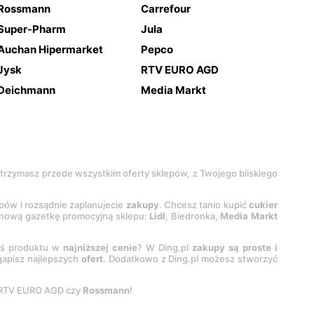
Rossmann
Carrefour
Super-Pharm
Jula
Auchan Hipermarket
Pepco
Jysk
RTV EURO AGD
Deichmann
Media Markt
 otrzymasz przede wszystkim oferty sklepów, z Twojego bliskiego
epów i rozsądnie zaplanujecie
zakupy
. Chcesz tanio kupić
cukier
z nową gazetkę promocyjną sklepu:
Lidl
, Biedronka,
Media Markt
oś produktu w
najniższej cenie
? W Ding.pl
zakupy są proste i
egapisz najlepszych
ofert
. Dodatkowo z Ding.pl możesz stworzyć
 RTV EURO AGD czy
Rossmann
!