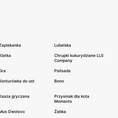
Zapiekanka
Lubelska
Klatka
Chrupki kukurydziane LLS
Company
Gra
Palisada
Konturówka do ust
Bono
Kasza gryczana
Przysmak dla kota
Moments
Mus Owolovo
Żabka