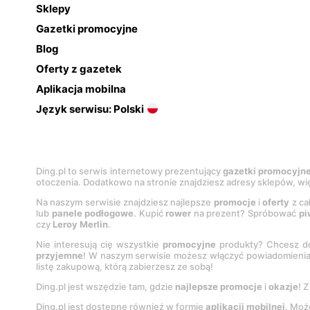
Sklepy
Gazetki promocyjne
Blog
Oferty z gazetek
Aplikacja mobilna
Język serwisu: Polski
Ding.pl to serwis internetowy prezentujący
gazetki promocyjn
otoczenia. Dodatkowo na stronie znajdziesz adresy sklepów, wię
Na naszym serwisie znajdziesz najlepsze
promocje
i
oferty
z ca
lub
panele podłogowe
. Kupić
rower
na prezent? Spróbować
pi
czy
Leroy Merlin
.
Nie interesują cię wszystkie
promocyjne
produkty? Chcesz do
przyjemne
! W naszym serwisie możesz włączyć powiadomieni
listę zakupową, którą zabierzesz ze sobą!
Ding.pl jest wszędzie tam, gdzie
najlepsze promocje
i
okazje
! 
Ding.pl jest dostępne również w formie
aplikacji mobilnej
. Moż