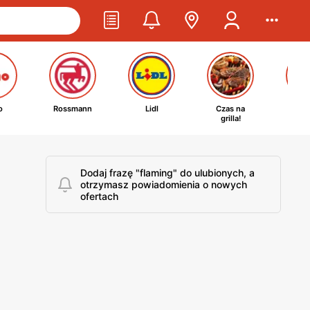
o
Rossmann
Lidl
Czas na
Ta
grilla!
kosm
Dodaj frazę "flaming" do ulubionych, a
otrzymasz powiadomienia o nowych
ofertach