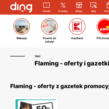
Gazetki
Produkty
Sklepy
Blog
Dni 
Wakacje
Powrót do
Kaufland
POLOmar
szkoły!
TAGI
Flaming - oferty i gazet
Flaming - oferty z gazetek promoc