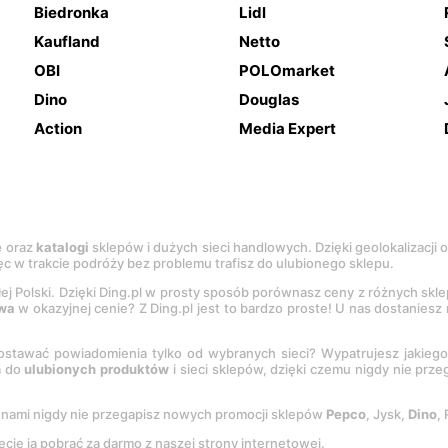
Biedronka
Lidl
Kaufland
Netto
OBI
POLOmarket
Dino
Douglas
Action
Media Expert
e
oraz
katalogi
sklepów i dużych sieci handlowych. Dzięki geolokalizacji
c w trakcie podróży bez problemu trafisz do ulubionego sklepu.
łej Polski. Dzięki Ding.pl w prosty sposób porównasz ceny z różnych skl
wa
w okazyjnej cenie? Z Ding.pl jest to bardzo proste! U nas dostanies
stawać powiadomienia tylko od wybranych sieci? Wypatrujesz jakieg
a do
ulubionych produktów
i sieci sklepów, dzięki czemu nigdy nie prz
Z nami nigdy nie przegapisz nowych promocji sklepów
Pepco
, Jysk,
Dino
,
ecie ją pobrać za darmo z naszej strony internetowej.