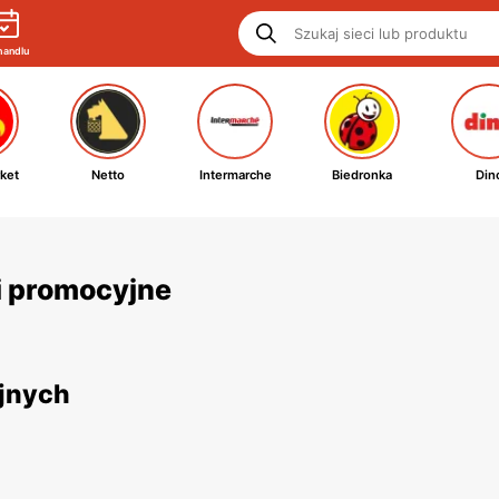
handlu
ket
Netto
Intermarche
Biedronka
Din
ki promocyjne
yjnych