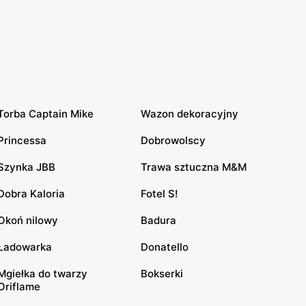
Torba Captain Mike
Wazon dekoracyjny
Princessa
Dobrowolscy
Szynka JBB
Trawa sztuczna M&M
Dobra Kaloria
Fotel S!
Okoń nilowy
Badura
Ładowarka
Donatello
Mgiełka do twarzy
Bokserki
Oriflame