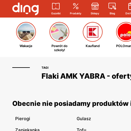
Gazetki
Produkty
Sklepy
Blog
Dni 
Wakacje
Powrót do
Kaufland
POLOmar
szkoły!
TAGI
Flaki AMK YABRA - ofert
Obecnie nie posiadamy produktów i
Pierogi
Gulasz
Zapiekanka
Tofu