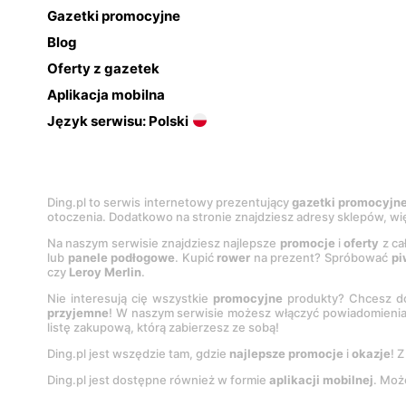
Gazetki promocyjne
Blog
Oferty z gazetek
Aplikacja mobilna
Język serwisu: Polski
Ding.pl to serwis internetowy prezentujący
gazetki promocyjn
otoczenia. Dodatkowo na stronie znajdziesz adresy sklepów, wię
Na naszym serwisie znajdziesz najlepsze
promocje
i
oferty
z ca
lub
panele podłogowe
. Kupić
rower
na prezent? Spróbować
pi
czy
Leroy Merlin
.
Nie interesują cię wszystkie
promocyjne
produkty? Chcesz do
przyjemne
! W naszym serwisie możesz włączyć powiadomieni
listę zakupową, którą zabierzesz ze sobą!
Ding.pl jest wszędzie tam, gdzie
najlepsze promocje
i
okazje
! 
Ding.pl jest dostępne również w formie
aplikacji mobilnej
. Moż