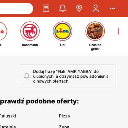
o
Rossmann
Lidl
Czas na
Ta
grilla!
kosm
Dodaj frazę "Flaki AMK YABRA" do
ulubionych, a otrzymasz powiadomienia
o nowych ofertach
Sprawdź podobne oferty:
Paluszki
Pizza
Patelnie
Zupa