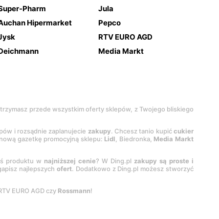
Super-Pharm
Jula
Auchan Hipermarket
Pepco
Jysk
RTV EURO AGD
Deichmann
Media Markt
 otrzymasz przede wszystkim oferty sklepów, z Twojego bliskiego
epów i rozsądnie zaplanujecie
zakupy
. Chcesz tanio kupić
cukier
z nową gazetkę promocyjną sklepu:
Lidl
, Biedronka,
Media Markt
oś produktu w
najniższej cenie
? W Ding.pl
zakupy są proste i
egapisz najlepszych
ofert
. Dodatkowo z Ding.pl możesz stworzyć
 RTV EURO AGD czy
Rossmann
!