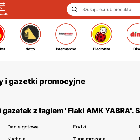
handlu
ket
Netto
Intermarche
Biedronka
Din
y i gazetki promocyjne
 gazetek z tagiem "Flaki AMK YABRA". 
Danie gotowe
Frytki
Kuchnia
Zupa mrożona