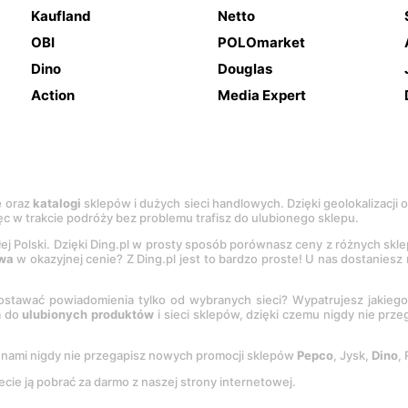
Kaufland
Netto
OBI
POLOmarket
Dino
Douglas
Action
Media Expert
e
oraz
katalogi
sklepów i dużych sieci handlowych. Dzięki geolokalizacji
c w trakcie podróży bez problemu trafisz do ulubionego sklepu.
łej Polski. Dzięki Ding.pl w prosty sposób porównasz ceny z różnych skl
wa
w okazyjnej cenie? Z Ding.pl jest to bardzo proste! U nas dostanies
stawać powiadomienia tylko od wybranych sieci? Wypatrujesz jakieg
a do
ulubionych produktów
i sieci sklepów, dzięki czemu nigdy nie prz
Z nami nigdy nie przegapisz nowych promocji sklepów
Pepco
, Jysk,
Dino
,
ecie ją pobrać za darmo z naszej strony internetowej.