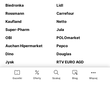
Biedronka
Lidl
Rossmann
Carrefour
Kaufland
Netto
Super-Pharm
Jula
OBI
POLOmarket
Auchan Hipermarket
Pepco
Dino
Douglas
Jysk
RTV EURO AGD
Action
Media Expert
Deichmann
Media Markt
Gazetki
Oferty
Szukaj
Blog
Więcej
Ding.pl to serwis internetowy prezentujący
gazetki promocyjne
oraz
katalogi
sklepów i dużych sieci handlowych. Dzięki
geolokalizacji otrzymasz przede wszystkim oferty sklepów, z
Twojego bliskiego otoczenia. Dodatkowo na stronie znajdziesz
adresy sklepów, więc w trakcie podróży bez problemu trafisz do