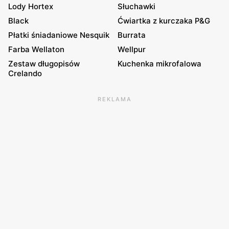
Lody Hortex
Słuchawki
Black
Ćwiartka z kurczaka P&G
Płatki śniadaniowe Nesquik
Burrata
Farba Wellaton
Wellpur
Zestaw długopisów
Kuchenka mikrofalowa
Crelando
REKLAMA