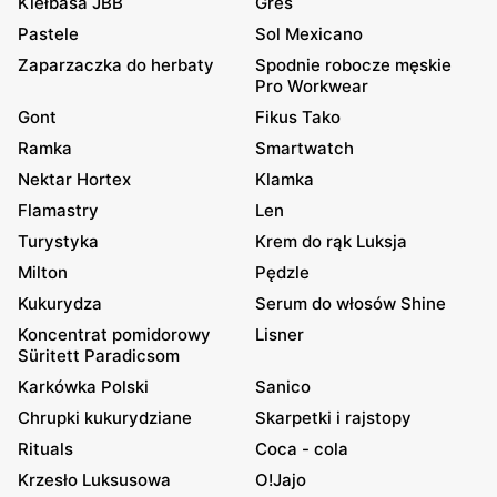
Kiełbasa JBB
Gres
Pastele
Sol Mexicano
Zaparzaczka do herbaty
Spodnie robocze męskie
Pro Workwear
Gont
Fikus Tako
Ramka
Smartwatch
Nektar Hortex
Klamka
Flamastry
Len
Turystyka
Krem do rąk Luksja
Milton
Pędzle
Kukurydza
Serum do włosów Shine
Koncentrat pomidorowy
Lisner
Süritett Paradicsom
Karkówka Polski
Sanico
Chrupki kukurydziane
Skarpetki i rajstopy
Rituals
Coca - cola
Krzesło Luksusowa
O!Jajo