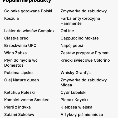
Popularne produkty
Golonka gotowana Polski
Zmywarka do zabudowy
Koszula
Farba antykorozyjna
Hammerite
Lakier do włosów Complex
OnLine
Ciastka oreo
Cappuccino Mokate
Brzoskwinia UFO
Napój pepsi
Wino Żabka
Zestaw przypraw Prymat
Płyn do mycia wc
Kredki świecowe Colorino
Domestos
Publima Lipsko
Whisky Grant\'s
Olej Nature queen
Zmywarka do zabudowy
Midea
Ketchup Roleski
Cydr Lubelski
Komplet zasłon Smukee
Plecak Kayokki
Pierś z indyka
Kiełbasa wiejska
Salami Sokołów
Artykuły piśmiennicze