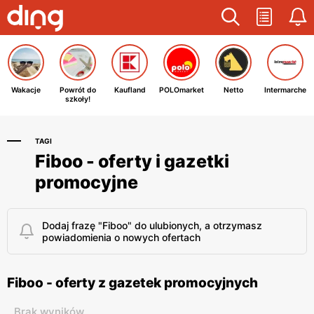
Wakacje
Powrót do
Kaufland
POLOmarket
Netto
Intermarche
szkoły!
TAGI
Fiboo - oferty i gazetki
promocyjne
Dodaj frazę "Fiboo" do ulubionych, a otrzymasz
powiadomienia o nowych ofertach
Fiboo - oferty z gazetek promocyjnych
Brak wyników