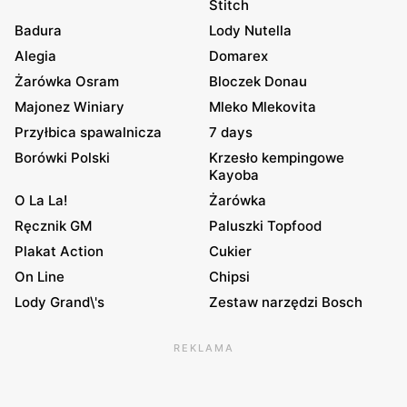
Stitch
Badura
Lody Nutella
Alegia
Domarex
Żarówka Osram
Bloczek Donau
Majonez Winiary
Mleko Mlekovita
Przyłbica spawalnicza
7 days
Borówki Polski
Krzesło kempingowe
Kayoba
O La La!
Żarówka
Ręcznik GM
Paluszki Topfood
Plakat Action
Cukier
On Line
Chipsi
Lody Grand\'s
Zestaw narzędzi Bosch
REKLAMA