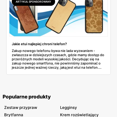
ARTYKUŁ SPONSOROWANY
Jakie etui najlepiej chroni telefon?
Zakup nowego telefonu bywa nie lada wyzwaniem -
zwłaszcza w dzisiejszych czasach, gdzie mamy dostęp do
przeróżnych modeli wysokiej jakości. Decydując się na
zakup nowego smartfona, nie powinniśmy zapominać o
jeszcze jednej ważnej rzeczy, jaką jest etui na telefon.
Idealny pokrowiec zapewni skuteczną ochronę oraz
będzie się świetnie prezentował. Jakie etui na telefon
wybrać? - wszystko zależy od rodzaju telefonu jaki
posiadamy oraz od poziomu ochrony jaki jest nam
potrzebny.
Popularne produkty
Zestaw przypraw
Legginsy
Brytfanna
Krem rozświetlający