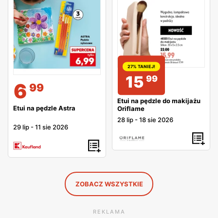
27% TANIEJ!
15
99
6
99
Etui na pędzle do makijażu
Etui na pędzle Astra
Oriflame
28 lip
-
18 sie 2026
29 lip
-
11 sie 2026
ZOBACZ WSZYSTKIE
REKLAMA