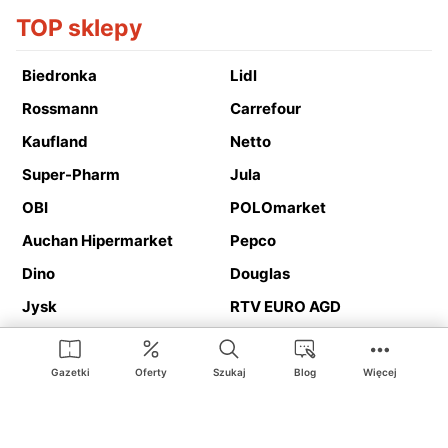
TOP sklepy
Biedronka
Lidl
Rossmann
Carrefour
Kaufland
Netto
Super-Pharm
Jula
OBI
POLOmarket
Auchan Hipermarket
Pepco
Dino
Douglas
Jysk
RTV EURO AGD
Action
Media Expert
Deichmann
Media Markt
Gazetki
Oferty
Szukaj
Blog
Więcej
Ding.pl to serwis internetowy prezentujący
gazetki promocyjne
oraz
katalogi
sklepów i dużych sieci handlowych. Dzięki