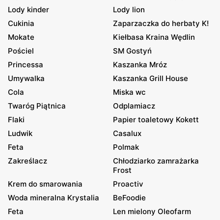
Lody kinder
Lody lion
Cukinia
Zaparzaczka do herbaty K!
Mokate
Kiełbasa Kraina Wędlin
Pościel
SM Gostyń
Princessa
Kaszanka Mróz
Umywalka
Kaszanka Grill House
Cola
Miska wc
Twaróg Piątnica
Odplamiacz
Flaki
Papier toaletowy Kokett
Ludwik
Casalux
Feta
Polmak
Zakreślacz
Chłodziarko zamrażarka
Frost
Krem do smarowania
Proactiv
Woda mineralna Krystalia
BeFoodie
Feta
Len mielony Oleofarm