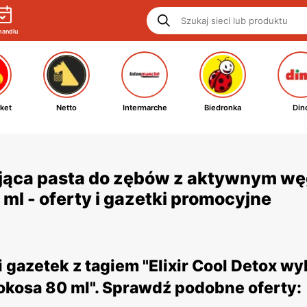
handlu
ket
Netto
Intermarche
Biedronka
Din
lająca pasta do zębów z aktywnym w
 ml - oferty i gazetki promocyjne
gazetek z tagiem "Elixir Cool Detox wy
kosa 80 ml". Sprawdź podobne oferty: