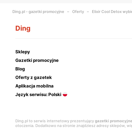
Ding.pl - gazetki promocyjne
Oferty
Elixir Cool Detox wyb
Ding
Sklepy
Gazetki promocyjne
Blog
Oferty z gazetek
Aplikacja mobilna
Język serwisu: Polski
Ding.pl to serwis internetowy prezentujący
gazetki promocyjn
otoczenia. Dodatkowo na stronie znajdziesz adresy sklepów, wię