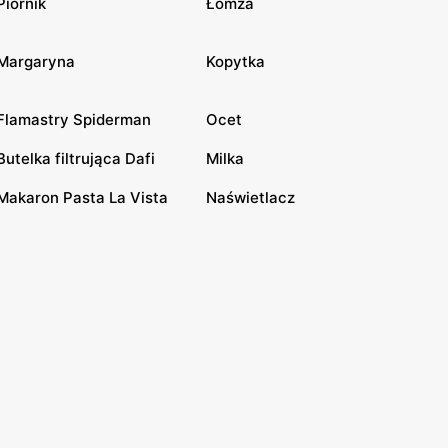
Piórnik
Łomża
Margaryna
Kopytka
Flamastry Spiderman
Ocet
Butelka filtrująca Dafi
Milka
Makaron Pasta La Vista
Naświetlacz