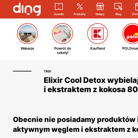
Gazetki
Produkty
Sklepy
Blog
Dni 
Wakacje
Powrót do
Kaufland
POLOmar
szkoły!
TAGI
Elixir Cool Detox wybie
i ekstraktem z kokosa 80
Obecnie nie posiadamy produktów i 
aktywnym węglem i ekstraktem z ko