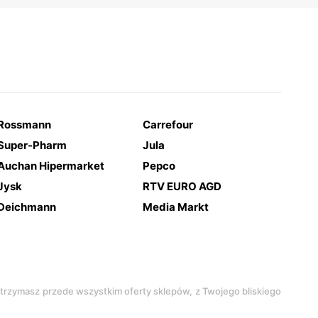
Rossmann
Carrefour
Super-Pharm
Jula
Auchan Hipermarket
Pepco
Jysk
RTV EURO AGD
Deichmann
Media Markt
 otrzymasz przede wszystkim oferty sklepów, z Twojego bliskiego