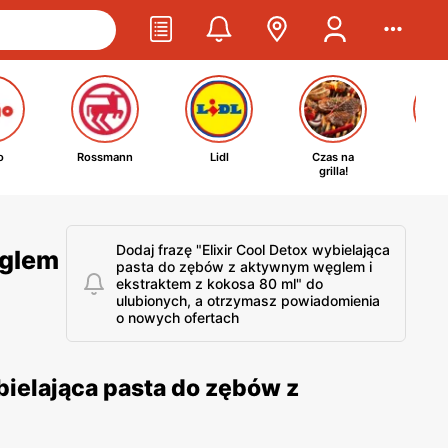
o
Rossmann
Lidl
Czas na
Ta
grilla!
kosm
Dodaj frazę "Elixir Cool Detox wybielająca
ęglem
pasta do zębów z aktywnym węglem i
ekstraktem z kokosa 80 ml" do
ulubionych, a otrzymasz powiadomienia
o nowych ofertach
bielająca pasta do zębów z