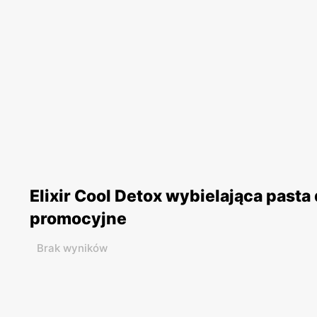
Elixir Cool Detox wybielająca past
promocyjne
Brak wyników