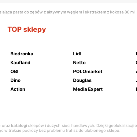
ielająca pasta do zębów z aktywnym węglem i ekstraktem z kokosa 80 ml
TOP sklepy
Biedronka
Lidl
Kaufland
Netto
OBI
POLOmarket
Dino
Douglas
Action
Media Expert
e
oraz
katalogi
sklepów i dużych sieci handlowych. Dzięki geolokalizacji
c w trakcie podróży bez problemu trafisz do ulubionego sklepu.