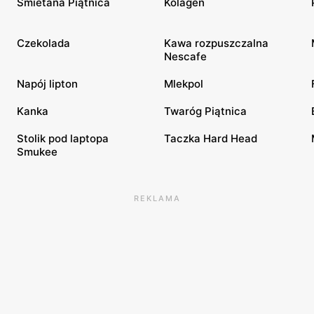
Śmietana Piątnica
Kolagen
Czekolada
Kawa rozpuszczalna
Nescafe
Napój lipton
Mlekpol
Kanka
Twaróg Piątnica
Stolik pod laptopa
Taczka Hard Head
Smukee
REKLAMA