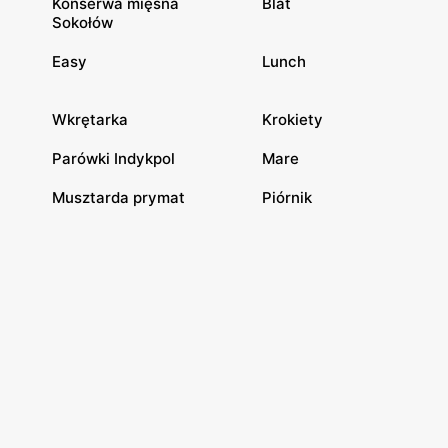
Konserwa mięsna
Blat
Sokołów
Easy
Lunch
Wkrętarka
Krokiety
Parówki Indykpol
Mare
Musztarda prymat
Piórnik