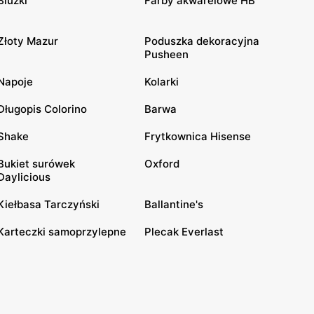
Bluzki
Farby akwarelowe HB
Złoty Mazur
Poduszka dekoracyjna
Pusheen
Napoje
Kolarki
Długopis Colorino
Barwa
Shake
Frytkownica Hisense
Bukiet surówek
Oxford
Daylicious
Kiełbasa Tarczyński
Ballantine's
Karteczki samoprzylepne
Plecak Everlast