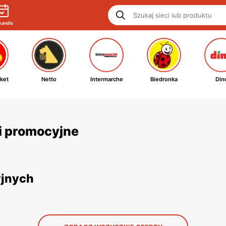
handlu
ket
Netto
Intermarche
Biedronka
Din
ki promocyjne
yjnych