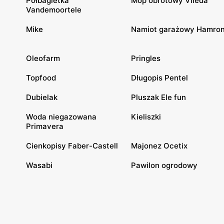
Półbagietka
Mop obrotowy Vileda
Vandemoortele
Mike
Namiot garażowy Hamro
Oleofarm
Pringles
Topfood
Długopis Pentel
Dubielak
Pluszak Ele fun
Woda niegazowana
Kieliszki
Primavera
Cienkopisy Faber-Castell
Majonez Ocetix
Wasabi
Pawilon ogrodowy