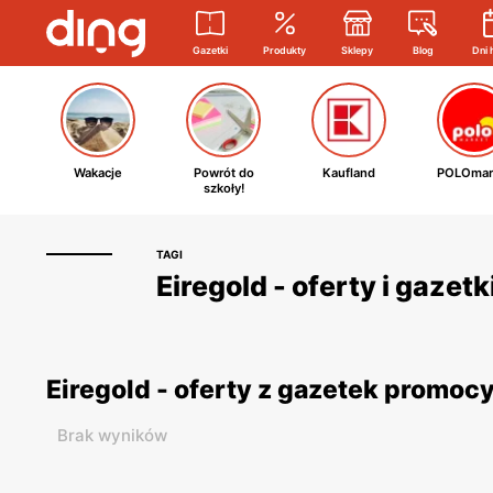
Gazetki
Produkty
Sklepy
Blog
Dni 
Wakacje
Powrót do
Kaufland
POLOmar
szkoły!
TAGI
Eiregold - oferty i gazet
Eiregold - oferty z gazetek promoc
Brak wyników