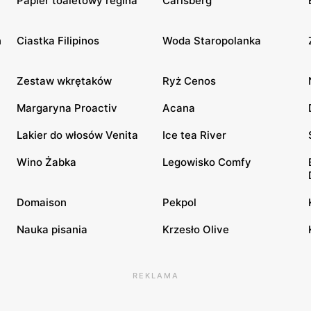
Papier toaletowy regina
Carlsberg
n
Ciastka Filipinos
Woda Staropolanka
Zestaw wkrętaków
Ryż Cenos
Margaryna Proactiv
Acana
Lakier do włosów Venita
Ice tea River
Wino Żabka
Legowisko Comfy
Domaison
Pekpol
Nauka pisania
Krzesło Olive
REKLAMA