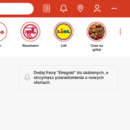
o
Rossmann
Lidl
Czas na
Ta
grilla!
kosm
Dodaj frazę "Eiregold" do ulubionych, a
otrzymasz powiadomienia o nowych
ofertach