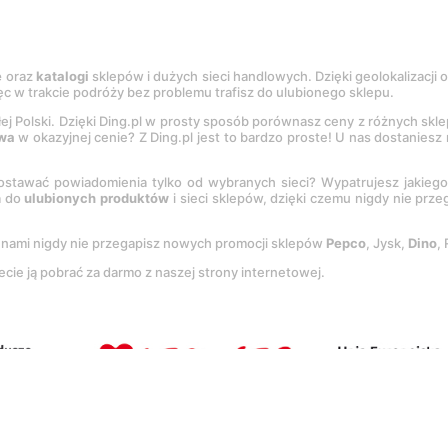
e
oraz
katalogi
sklepów i dużych sieci handlowych. Dzięki geolokalizacji
c w trakcie podróży bez problemu trafisz do ulubionego sklepu.
łej Polski. Dzięki Ding.pl w prosty sposób porównasz ceny z różnych skl
wa
w okazyjnej cenie? Z Ding.pl jest to bardzo proste! U nas dostanies
stawać powiadomienia tylko od wybranych sieci? Wypatrujesz jakieg
a do
ulubionych produktów
i sieci sklepów, dzięki czemu nigdy nie prz
Z nami nigdy nie przegapisz nowych promocji sklepów
Pepco
, Jysk,
Dino
,
ecie ją pobrać za darmo z naszej strony internetowej.