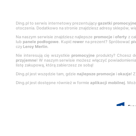
Ding.pl to serwis internetowy prezentujący
gazetki promocyjn
otoczenia. Dodatkowo na stronie znajdziesz adresy sklepów, wię
Na naszym serwisie znajdziesz najlepsze
promocje
i
oferty
z ca
lub
panele podłogowe
. Kupić
rower
na prezent? Spróbować
pi
czy
Leroy Merlin
.
Nie interesują cię wszystkie
promocyjne
produkty? Chcesz do
przyjemne
! W naszym serwisie możesz włączyć powiadomieni
listę zakupową, którą zabierzesz ze sobą!
Ding.pl jest wszędzie tam, gdzie
najlepsze promocje
i
okazje
! 
Ding.pl jest dostępne również w formie
aplikacji mobilnej
. Moż