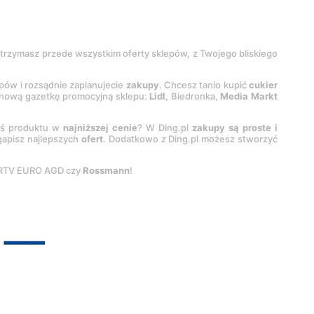
 otrzymasz przede wszystkim oferty sklepów, z Twojego bliskiego
epów i rozsądnie zaplanujecie
zakupy
. Chcesz tanio kupić
cukier
z nową gazetkę promocyjną sklepu:
Lidl
, Biedronka,
Media Markt
oś produktu w
najniższej cenie
? W Ding.pl
zakupy są proste i
egapisz najlepszych
ofert
. Dodatkowo z Ding.pl możesz stworzyć
 RTV EURO AGD czy
Rossmann
!