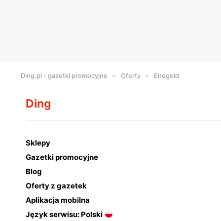
Ding.pl - gazetki promocyjne
Oferty
Eiregold
Ding
Sklepy
Gazetki promocyjne
Blog
Oferty z gazetek
Aplikacja mobilna
Język serwisu: Polski