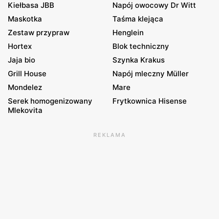
Kiełbasa JBB
Napój owocowy Dr Witt
Maskotka
Taśma klejąca
Zestaw przypraw
Henglein
Hortex
Blok techniczny
Jaja bio
Szynka Krakus
Grill House
Napój mleczny Müller
Mondelez
Mare
Serek homogenizowany
Frytkownica Hisense
Mlekovita
REKLAMA