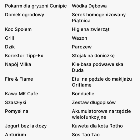
Pokarm dla gryzoni Cunipic
Wódka Dębowa
Domek ogrodowy
Serek homogenizowany
Piątnica
Koc Społem
Higiena zwierząt
Grill
Wazon
Dzik
Parczew
Korektor Tipp-Ex
Stojak na doniczkę
Napój Milka
Kiełbasa podwawelska
Duda
Fire & Flame
Etui na pędzle do makijażu
Oriflame
Kawa MK Cafe
Bonduelle
Szaszłyki
Zestaw długopisów
Pomysł na
Akumulatorowe narzędzie
wielofunkcyjne
Jogurt bez laktozy
Kuweta dla kota Rotho
Anturium
Sos Tao Tao