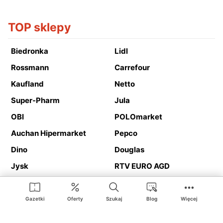
TOP sklepy
Biedronka
Lidl
Rossmann
Carrefour
Kaufland
Netto
Super-Pharm
Jula
OBI
POLOmarket
Auchan Hipermarket
Pepco
Dino
Douglas
Jysk
RTV EURO AGD
Action
Media Expert
Deichmann
Media Markt
Gazetki
Oferty
Szukaj
Blog
Więcej